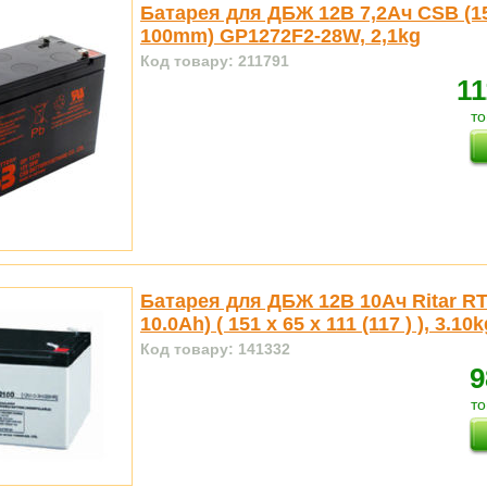
Батарея для ДБЖ 12В 7,2Ач CSB (15
100mm) GP1272F2-28W, 2,1kg
Код товару: 211791
11
то
Батарея для ДБЖ 12В 10Ач Ritar RT
10.0Ah) ( 151 х 65 х 111 (117 ) ), 3.10
Код товару: 141332
9
то