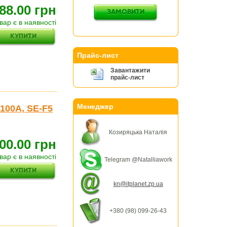
88.00 грн
вар є в наявності
Прайс-лист
Завантажити
прайс-лист
Менеджер
 100A, SE-F5
Козиряцька Наталія
00.00 грн
вар є в наявності
Telegram @Natalliawork
kn@itplanet.zp.ua
+380 (98) 099-26-43