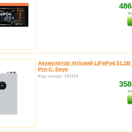
486
то
Акумулятор літієвий LiFePo4 51.2В
Pro-C, Deye
Код товару: 231164
358
то