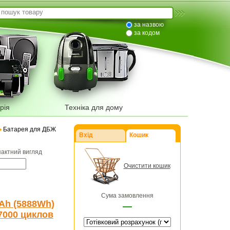
за назвою
за кодом
рія
Техніка для дому
Батарея для ДБЖ
Вхід
Кошик
пактний вигляд
Очистити кошик
Сума замовлення
 Ah (5888Wh)
—
7000 циклов