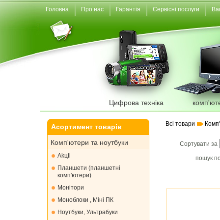
Головна
Про нас
Гарантія
Сервісні послуги
Ва
Цифрова техніка
комп'ют
Всі товари
Комп
Асортимент товарів
Комп'ютери та ноутбуки
Сортувати за
Akціі
пошук по
Планшети (планшетні
комп'ютери)
Монiтори
Моноблоки , Міні ПК
Ноутбуки, Ультрабуки