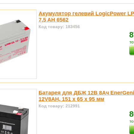
Акумулятор гелевий LogicPower LP
7,5 AH 6562
Код товару: 183456
8
то
Батарея для ДБЖ 12В 8Ач EnerGeni
12V8AH, 151 x 65 x 95 мм
Код товару: 212991
8
то