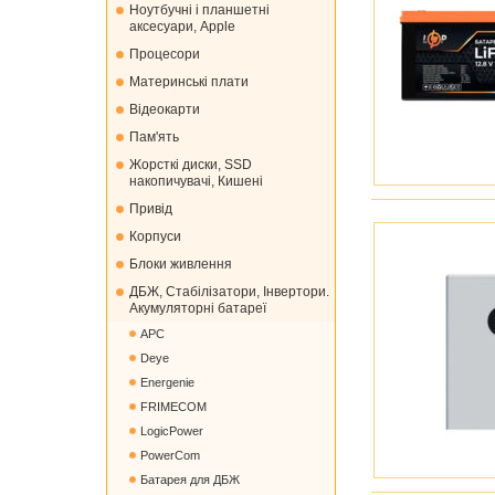
Ноутбучні і планшетні
аксесуари, Apple
Процесори
Материнські плати
Відеокарти
Пам'ять
Жорсткі диски, SSD
накопичувачі, Кишені
Привід
Корпуси
Блоки живлення
ДБЖ, Стабілізатори, Інвертори.
Акумуляторні батареї
APC
Deye
Energenie
FRIMECOM
LogicPower
PowerCom
Батарея для ДБЖ