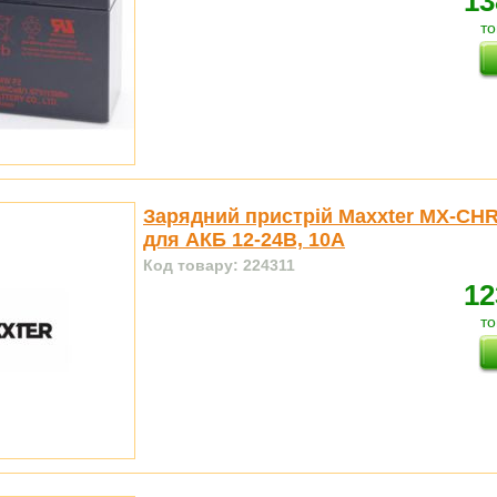
13
то
Зарядний пристрій Maxxter MX-CH
для АКБ 12-24В, 10А
Код товару: 224311
12
то