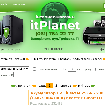
кансії
Контакти
ери, ноутбуки
УСІ ТОВАРИ
Перифе
'ютери та ноутбуки
ДБЖ, Стабілізатори, Інвертори. Акумуляторні батареї
По
на сторінці
тільки в наявності
ком
 категорії
у початок
назад
1
2
вперед
в кінець
Акумулятор LP LiFePO4 25,6V - 230
(BMS 200A/100А) пластик Smart BT 
Код товару: 231488