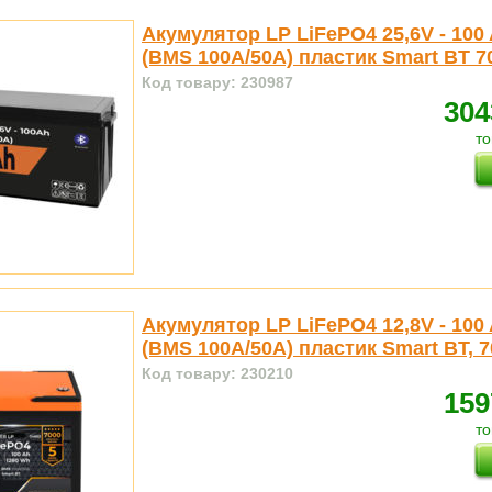
Акумулятор LP LiFePO4 25,6V - 100
(BMS 100A/50А) пластик Smart BT 7
Код товару: 230987
304
то
Акумулятор LP LiFePO4 12,8V - 100
(BMS 100A/50А) пластик Smart BT, 
Код товару: 230210
159
то