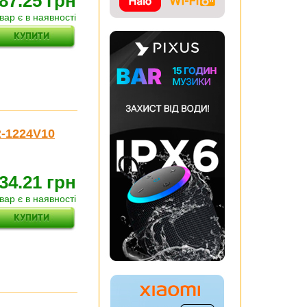
87.25 грн
вар є в наявності
R-1224V10
34.21 грн
вар є в наявності