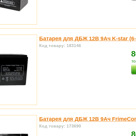
Батарея для ДБЖ 12В 9Ач K-star (6
Код товару: 183146
8
то
Батарея для ДБЖ 12В 9Ач FrimeCo
Код товару: 173690
8