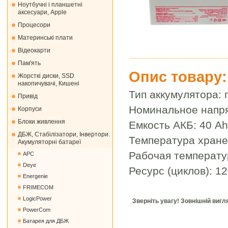
Ноутбучні і планшетні
аксесуари, Apple
Процесори
Материнські плати
Відеокарти
Пам'ять
Опис товару:
Жорсткі диски, SSD
накопичувачі, Кишені
Тип аккумулятора: 
Привід
Номинальное напр
Корпуси
Блоки живлення
Емкость АКБ: 40 Ah
ДБЖ, Стабілізатори, Інвертори.
Температура хранен
Акумуляторні батареї
Рабочая температур
APC
Deye
Ресурс (циклов): 1
Energenie
FRIMECOM
LogicPower
Зверніть увагу! Зовнішній виг
PowerCom
Батарея для ДБЖ