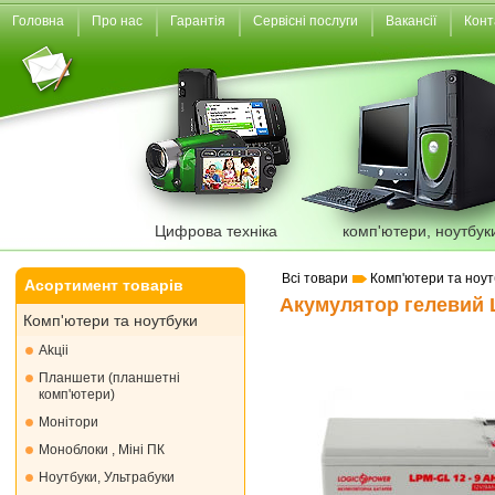
Головна
Про нас
Гарантія
Сервісні послуги
Вакансії
Конт
Цифрова техніка
комп'ютери, ноутбук
Всі товари
Комп'ютери та ноут
Асортимент товарів
Акумулятор гелевий L
Комп'ютери та ноутбуки
Akціі
Планшети (планшетні
комп'ютери)
Монiтори
Моноблоки , Міні ПК
Ноутбуки, Ультрабуки