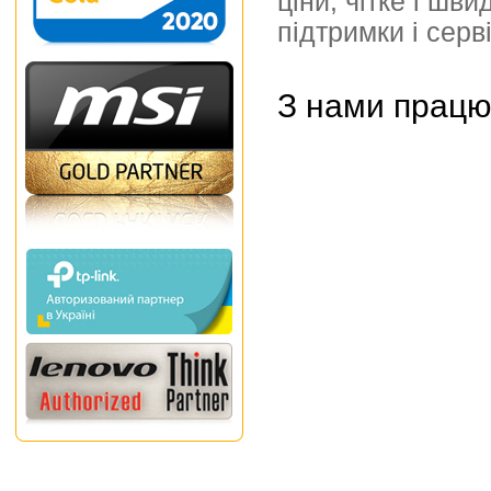
ціни, чітке і шв
підтримки і серві
З нами працю