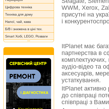
Seagate, Siemens
WWM, Xerox, Zal
Цифрова техніка
присутні на укра
Техніка для дому
і конкурентоспр
Напої, чай, кава
Б/В і знижена в ціні тех.
Smart Хобі, LEGO, Розваги
ItPlanet має баг
партнерства в сф
комплектуючих, н
аудіо-відео та о
аксесуарів, мере
устаткування.
ItPlanet активн
до співпраці пот
співпраці з Вами