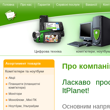
Головна
Про нас
Гарантія
Сервісні послуги
Вакансії
Конт
Цифрова техніка
комп'ютери, ноутбук
Асортимент товарів
Про компан
Комп'ютери та ноутбуки
Akціі
Ласкаво про
Планшети (планшетні
комп'ютери)
ItPlanet!
Монiтори
Моноблоки , Міні ПК
Основним напрям
Ноутбуки, Ультрабуки