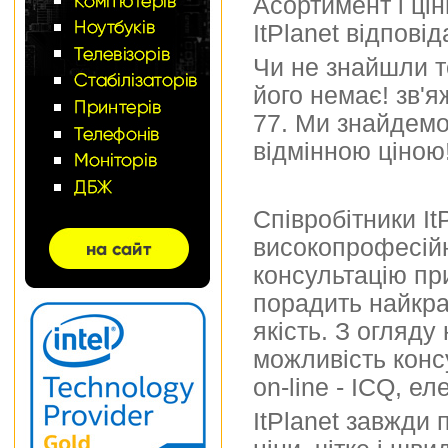
Асортимент і цін
ItPlanet відпові
Чи не знайшли т
його немає! зв'я
77. Ми знайдемо
відмінною ціною
Співробітники It
високопрофесійн
консультацію при
порадить найкра
якість. З огляду
можливість конс
on-line - ICQ, е
ItPlanet завжди