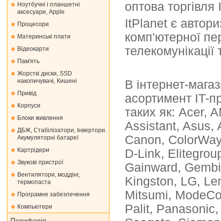
оптова торгівля 
Ноутбучні і планшетні
аксесуари, Apple
ItPlanet є авто
Процесори
комп'ютерної пе
Материнські плати
телекомунікації 
Відеокарти
Пам'ять
Жорсткі диски, SSD
накопичувачі, Кишені
В інтернет-мага
Привід
асортимент IT-пр
Корпуси
таких як: Acer, 
Блоки живлення
Assistant, Asus,
ДБЖ, Стабілізатори, Інвертори.
Canon, ColorWay,
Акумуляторні батареї
Картрідери
D-Link, Elitegrou
Звукові пристрої
Gainward, Gembir
Вентилятори, моддінг,
Kingston, LG, Len
термопаста
Mitsumi, ModeCo
Програмне забезпечення
Palit, Panasonic
Компьютери
Периферія