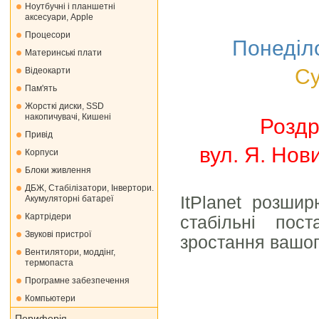
Ноутбучні і планшетні
аксесуари, Apple
Процесори
Понеділо
Материнські плати
Су
Відеокарти
Пам'ять
Жорсткі диски, SSD
накопичувачі, Кишені
Роздр
Привід
вул. Я. Но
Корпуси
Блоки живлення
ДБЖ, Стабілізатори, Інвертори.
ItPlanet розши
Акумуляторні батареї
Картрідери
стабільні пос
Звукові пристрої
зростання вашог
Вентилятори, моддінг,
термопаста
Програмне забезпечення
Компьютери
Периферія