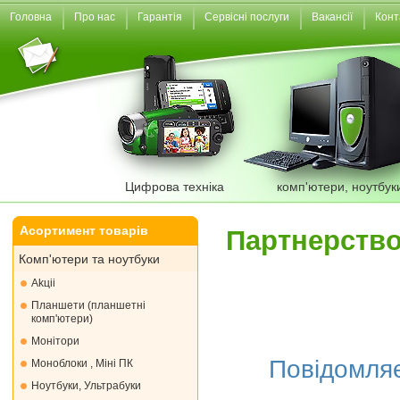
Головна
Про нас
Гарантія
Сервісні послуги
Вакансії
Конт
Цифрова техніка
комп'ютери, ноутбук
Асортимент товарів
Партнерств
Комп'ютери та ноутбуки
Akціі
Планшети (планшетні
комп'ютери)
Монiтори
Повідомляє
Моноблоки , Міні ПК
Ноутбуки, Ультрабуки