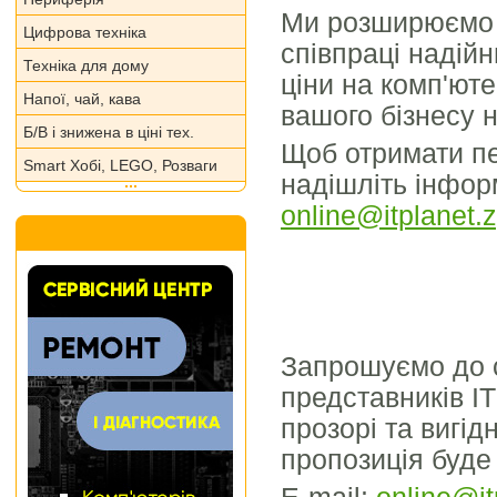
Ми розширюємо 
Цифрова техніка
співпраці надій
Техніка для дому
ціни на комп'юте
Напої, чай, кава
вашого бізнесу н
Б/В і знижена в ціні тех.
Щоб отримати пе
Smart Хобі, LEGO, Розваги
надішліть інфор
online@itplanet.
Запрошуємо до с
представників ІТ
прозорі та вигі
пропозиція буде