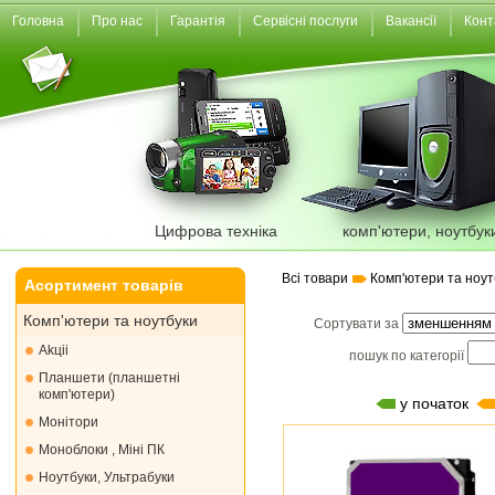
Головна
Про нас
Гарантія
Сервісні послуги
Вакансії
Конт
Цифрова техніка
комп'ютери, ноутбук
Всі товари
Комп'ютери та ноут
Асортимент товарів
Комп'ютери та ноутбуки
Сортувати за
Akціі
пошук по категорії
Планшети (планшетні
комп'ютери)
у початок
Монiтори
Моноблоки , Міні ПК
Ноутбуки, Ультрабуки