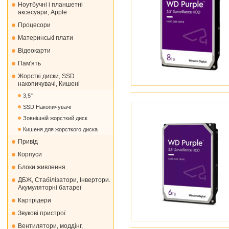
Ноутбучні і планшетні
аксесуари, Apple
Процесори
Материнські плати
Відеокарти
Пам'ять
Жорсткі диски, SSD
накопичувачі, Кишені
3,5"
SSD Накопичувачі
Зовнішній жорсткий диск
Кишеня для жорсткого диска
Привід
Корпуси
Блоки живлення
ДБЖ, Стабілізатори, Інвертори.
Акумуляторні батареї
Картрідери
Звукові пристрої
Вентилятори, моддінг,