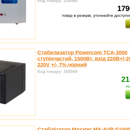
Код товару: 226068
179
товар в резерві, уточнюйте доступ
Стабилизатор Powercom TCA-3000
ступінчастий, 1500Вт, вхід 220В+/-2
220V +/- 7%,чорний
Код товару: 165500
21
то
Стабілізатор Maxxter MX-AVR-S1000