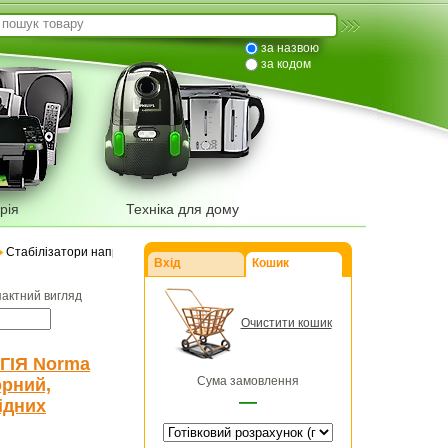
за назвою
за кодом
рія
Техніка для дому
Стабілізатори напруги
Вхід
Кошик
пактний вигляд
Очистити кошик
ГІЯ Norma
Сума замовлення
орний,
—
ідних