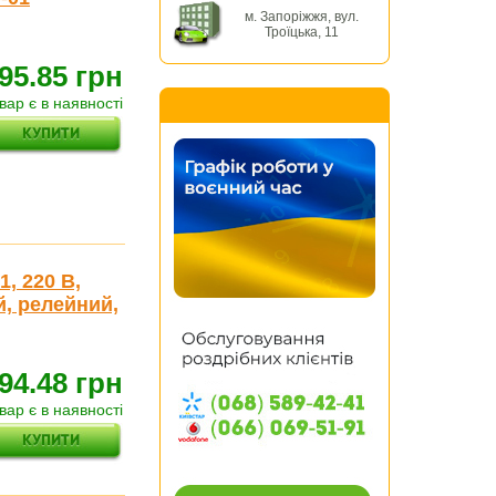
м. Запоріжжя, вул.
Троїцька, 11
95.85 грн
вар є в наявності
, 220 В,
й, релейний,
94.48 грн
вар є в наявності