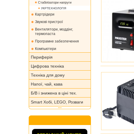
Стабілізатори напруги
УКРТЕХНОЛОГІЯ
Картрідери
Звукові пристрої
Вентилятори, моддінг,
термопаста
Програмне забезпечення
Компьютери
Периферія
Цифрова техніка
Техніка для дому
Напої, чай, кава
Б/В і знижена в ціні тех.
Smart Хобі, LEGO, Розваги