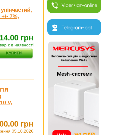
упінчастий,
 +/- 7%,
14.00 грн
вар є в наявності
ГІЯ
в
10 V,
00.00 грн
ження 05.10.2026