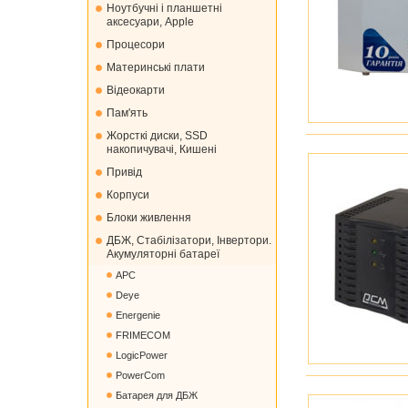
Ноутбучні і планшетні
аксесуари, Apple
Процесори
Материнські плати
Відеокарти
Пам'ять
Жорсткі диски, SSD
накопичувачі, Кишені
Привід
Корпуси
Блоки живлення
ДБЖ, Стабілізатори, Інвертори.
Акумуляторні батареї
APC
Deye
Energenie
FRIMECOM
LogicPower
PowerCom
Батарея для ДБЖ