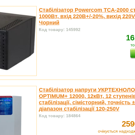
Стабілізатор Powercom TCA-2000 ст
1000Вт, вхід 220В+/-20%, вихід 220V
Чорний
Код товару: 145992
16
то
Стабілізатор напруги УКРТЕХНОЛО
OPTIMUM+ 12000, 12кВт, 12 ступені
стабілізації, сімісторний, точність ±
діапазон стабілізації 120-250V
Код товару: 184864
259
очікується надход