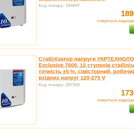
Код товару: 184847
189
очікується надход
Стабілізатор напруги УКРТЕХНОЛО
Exclusive 7500, 12 ступенів стабіліза
точність ±5 %, сімісторний, робочи
вхідних напруг 120-275 V
Код товару: 207260
173
очікується надход