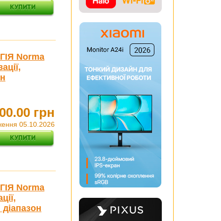
ГІЯ Norma
ації,
он
00.00 грн
ження 05.10.2026
ГІЯ Norma
ції,
 діапазон