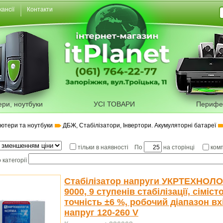
кансії
Контакти
ери, ноутбуки
УСІ ТОВАРИ
Перифе
'ютери та ноутбуки
ДБЖ, Стабілізатори, Інвертори. Акумуляторні батареї
По
на сторінці
тільки в наявності
ком
 категорії
Стабілізатор напруги УКРТЕХНОЛО
9000, 9 ступенів стабілізації, сіміст
точність ±6 %, робочий діапазон вх
напруг 120-260 V