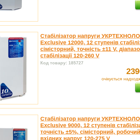
Стабілізатор напруги УКРТЕХНОЛО
Exclusive 12000, 12 ступенів стабіліз
сімісторний, точність ±11 V, діапаз
стабілізації 120-260 V
Код товару: 185727
239
очікується надход
Стабілізатор напруги УКРТЕХНОЛО
Exclusive 9000, 12 ступенів стабіліза
точність ±5%, сімісторний, робочий
вхідних напруг 120-275 V