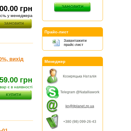
00.00 грн
ність у менеджера
Прайс-лист
Завантажити
прайс-лист
0%, вихід
Менеджер
Козиряцька Наталія
59.00 грн
вар є в наявності
Telegram @Natalliawork
kn@itplanet.zp.ua
+380 (98) 099-26-43
-01