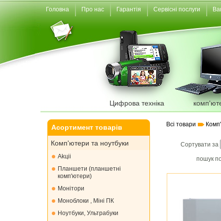
Головна
Про нас
Гарантія
Сервісні послуги
Ва
Цифрова техніка
комп'ют
Всі товари
Комп
Асортимент товарів
Комп'ютери та ноутбуки
Сортувати за
Akціі
пошук по
Планшети (планшетні
комп'ютери)
Монiтори
Моноблоки , Міні ПК
Ноутбуки, Ультрабуки