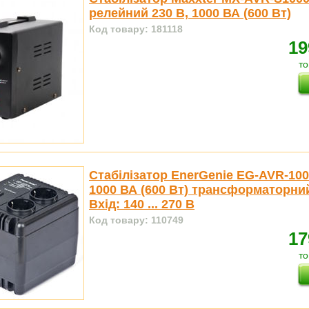
релейний 230 В, 1000 ВА (600 Вт)
Код товару: 181118
19
то
Стабілізатор EnerGenie EG-AVR-1001
1000 ВА (600 Вт) трансформаторни
Вхід: 140 ... 270 В
Код товару: 110749
17
то