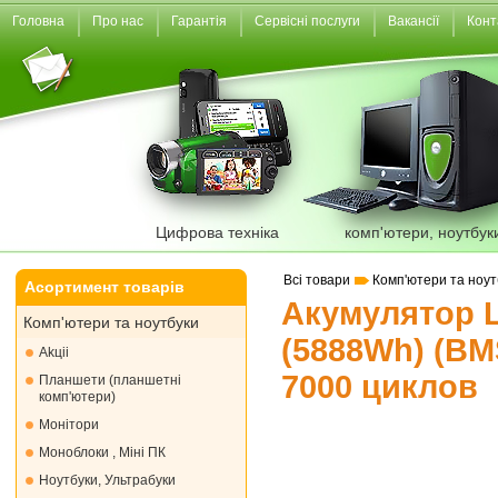
Головна
Про нас
Гарантія
Сервісні послуги
Вакансії
Конт
Цифрова техніка
комп'ютери, ноутбук
Всі товари
Комп'ютери та ноут
Асортимент товарів
Акумулятор L
Комп'ютери та ноутбуки
(5888Wh) (BM
Akціі
7000 циклов
Планшети (планшетні
комп'ютери)
Монiтори
Моноблоки , Міні ПК
Ноутбуки, Ультрабуки