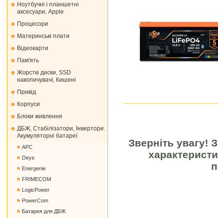
Ноутбучні і планшетні
аксесуари, Apple
Процесори
Материнські плати
Відеокарти
Пам'ять
Жорсткі диски, SSD
накопичувачі, Кишені
Привід
Корпуси
Блоки живлення
ДБЖ, Стабілізатори, Інвертори.
Акумуляторні батареї
Зверніть увагу! 
APC
характеристи
Deye
п
Energenie
FRIMECOM
LogicPower
PowerCom
Батарея для ДБЖ