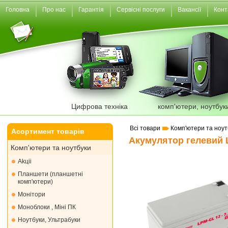
Головна
Про нас
Гарантія
Сервісні послуги
Вакансії
Конт
Цифрова техніка
комп'ютери, ноутбук
Всі товари
Комп'ютери та ноут
Асортимент товарів
Акумулятор гелевий L
Комп'ютери та ноутбуки
Akціі
Планшети (планшетні
комп'ютери)
Монiтори
Моноблоки , Міні ПК
Ноутбуки, Ультрабуки