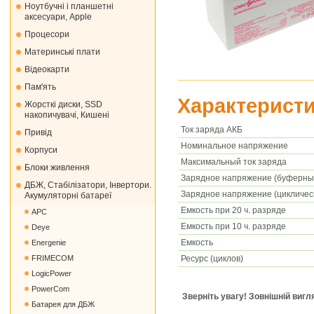
Ноутбучні і планшетні
аксесуари, Apple
Процесори
Материнські плати
Відеокарти
Пам'ять
Характеристи
Жорсткі диски, SSD
накопичувачі, Кишені
Ток заряда АКБ
Привід
Номинальное напряжение
Корпуси
Максимальный ток заряда
Блоки живлення
Зарядное напряжение (буферны
ДБЖ, Стабілізатори, Інвертори.
Зарядное напряжение (цикличес
Акумуляторні батареї
Емкость при 20 ч. разряде
APC
Емкость при 10 ч. разряде
Deye
Емкость
Energenie
Ресурс (циклов)
FRIMECOM
LogicPower
PowerCom
Зверніть увагу! Зовнішній виг
Батарея для ДБЖ