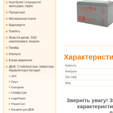
Ноутбучні і планшетні
аксесуари, Apple
Процесори
Материнські плати
Відеокарти
Пам'ять
Жорсткі диски, SSD
накопичувачі, Кишені
Привід
Корпуси
Характеристи
Блоки живлення
Ємність
ДБЖ, Стабілізатори, Інвертори.
Акумуляторні батареї
Напруга
APC
Тип АКБ
Deye
Вид
Energenie
FRIMECOM
LogicPower
Зверніть увагу! 
PowerCom
характеристи
Батарея для ДБЖ
п