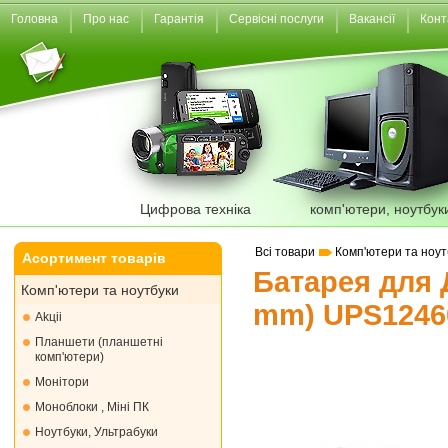
Головна
Про нас
Гарантія
Сервісні послуги
Вакансії
Конт
Цифрова техніка
комп'ютери, ноутбук
Всі товари
Комп'ютери та ноут
Асортимент товарів
Батарея для 
Комп'ютери та ноутбуки
mm) UPS1246
Akціі
Планшети (планшетні
комп'ютери)
Монiтори
Моноблоки , Міні ПК
Ноутбуки, Ультрабуки