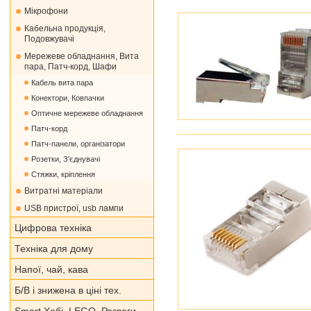
Мікрофони
Кабельна продукція,
Подовжувачі
Мережеве обладнання, Вита
пара, Патч-корд, Шафи
Кабель вита пара
Конектори, Ковпачки
Оптичне мережеве обладнання
Патч-корд
Патч-панели, організатори
Розетки, З'єднувачі
Стяжки, кріплення
Витратні матеріали
USB пристрої, usb лампи
Цифрова техніка
Техніка для дому
Напої, чай, кава
Б/В і знижена в ціні тех.