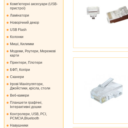
Комп'ютерні аксесуари (USB-
пристрої)
Ламінатори
Новорічний декор
USB Flash
Колонки
Миші, Килимки
Модеми, Роутери, Мережеві
карти
Принтери, Плотери
БФП, Копіри
Сканери
Ігрові Маніпулятори,
Джойстики, крісла, столи
Веб-камери
Планшети графічні,
Інтерактивні дошки
Контролери, USB, PCI,
PCMCIA,Bluetooth
Навушники