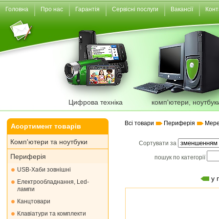
Головна
Про нас
Гарантія
Сервісні послуги
Вакансії
Конт
Цифрова техніка
комп'ютери, ноутбук
Всі товари
Периферія
Мере
Асортимент товарів
Комп'ютери та ноутбуки
Сортувати за
Периферія
пошук по категорії
USB-Хаби зовнішні
у 
Електрообладнання, Led-
лампи
Канцтовари
Клавіатури та комплекти