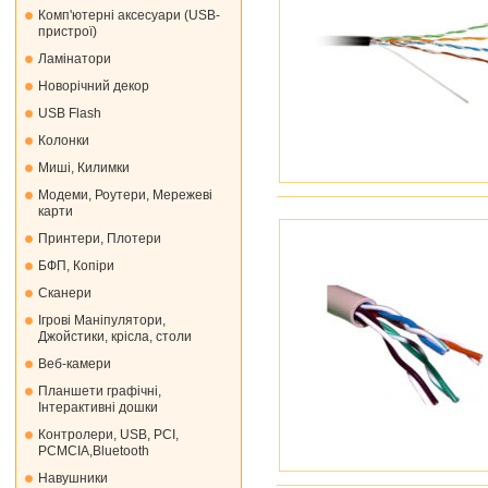
Комп'ютерні аксесуари (USB-
пристрої)
Ламінатори
Новорічний декор
USB Flash
Колонки
Миші, Килимки
Модеми, Роутери, Мережеві
карти
Принтери, Плотери
БФП, Копіри
Сканери
Ігрові Маніпулятори,
Джойстики, крісла, столи
Веб-камери
Планшети графічні,
Інтерактивні дошки
Контролери, USB, PCI,
PCMCIA,Bluetooth
Навушники