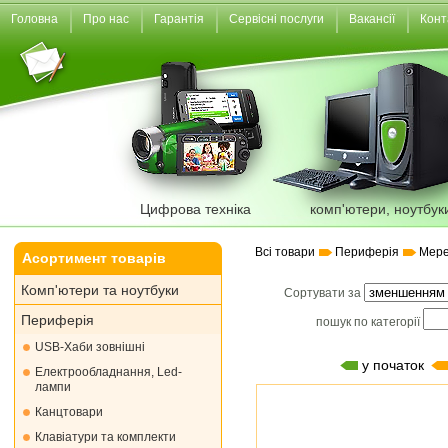
Головна
Про нас
Гарантія
Сервісні послуги
Вакансії
Конт
Цифрова техніка
комп'ютери, ноутбук
Всі товари
Периферія
Мере
Асортимент товарів
Комп'ютери та ноутбуки
Сортувати за
Периферія
пошук по категорії
USB-Хаби зовнішні
у початок
Електрообладнання, Led-
лампи
Канцтовари
Клавіатури та комплекти