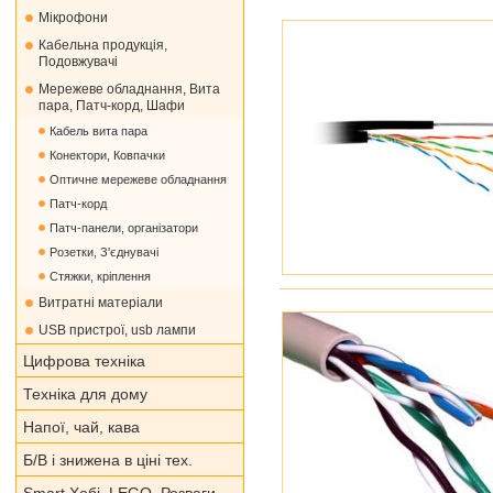
Мікрофони
Кабельна продукція,
Подовжувачі
Мережеве обладнання, Вита
пара, Патч-корд, Шафи
Кабель вита пара
Конектори, Ковпачки
Оптичне мережеве обладнання
Патч-корд
Патч-панели, організатори
Розетки, З'єднувачі
Стяжки, кріплення
Витратні матеріали
USB пристрої, usb лампи
Цифрова техніка
Техніка для дому
Напої, чай, кава
Б/В і знижена в ціні тех.