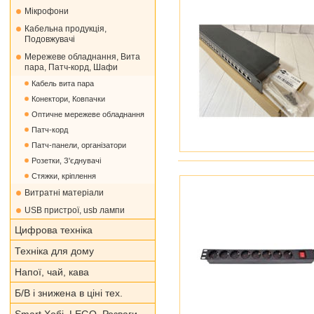
Мікрофони
Кабельна продукція,
Подовжувачі
Мережеве обладнання, Вита
пара, Патч-корд, Шафи
Кабель вита пара
Конектори, Ковпачки
Оптичне мережеве обладнання
Патч-корд
Патч-панели, організатори
Розетки, З'єднувачі
Стяжки, кріплення
Витратні матеріали
USB пристрої, usb лампи
Цифрова техніка
Техніка для дому
Напої, чай, кава
Б/В і знижена в ціні тех.