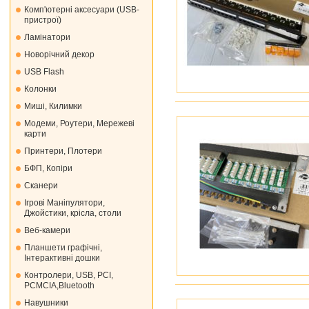
Комп'ютерні аксесуари (USB-
пристрої)
Ламінатори
Новорічний декор
USB Flash
Колонки
Миші, Килимки
Модеми, Роутери, Мережеві
карти
Принтери, Плотери
БФП, Копіри
Сканери
Ігрові Маніпулятори,
Джойстики, крісла, столи
Веб-камери
Планшети графічні,
Інтерактивні дошки
Контролери, USB, PCI,
PCMCIA,Bluetooth
Навушники