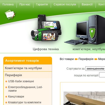
Головна
Про нас
Гарантія
Сервісні послуги
Вакансії
Конт
Цифрова техніка
комп'ютери, ноутбук
Всі товари
Периферія
Мере
Асортимент товарів
Комп'ютери та ноутбуки
Сортувати за
Периферія
пошук по категорії
USB-Хаби зовнішні
Електрообладнання, Led-
лампи
Канцтовари
Клавіатури та комплекти