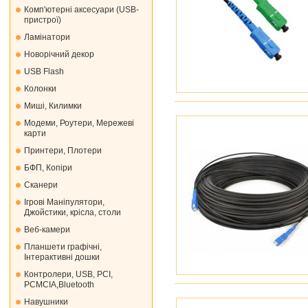
Комп'ютерні аксесуари (USB-
пристрої)
Ламінатори
Новорічний декор
USB Flash
Колонки
Миші, Килимки
Модеми, Роутери, Мережеві
карти
Принтери, Плотери
БФП, Копіри
Сканери
Ігрові Маніпулятори,
Джойстики, крісла, столи
Веб-камери
Планшети графічні,
Інтерактивні дошки
Контролери, USB, PCI,
PCMCIA,Bluetooth
Навушники