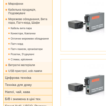
Мікрофони
Кабельна продукція,
Подовжувачі
Мережеве обладнання, Вита
пара, Патч-корд, Шафи
Кабель вита пара
Конектори, Ковпачки
Оптичне мережеве обладнання
Патч-корд
Патч-панели, організатори
Розетки, З'єднувачі
Стяжки, кріплення
Витратні матеріали
USB пристрої, usb лампи
Цифрова техніка
Техніка для дому
Напої, чай, кава
Б/В і знижена в ціні тех.