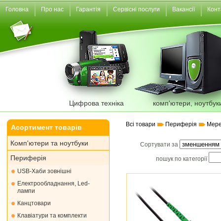
Головна
Про нас
Гарантія
Сервісні послуги
Вакансії
Конт
Цифрова техніка
комп'ютери, ноутбук
Всі товари
Периферія
Мере
Асортимент товарів
Комп'ютери та ноутбуки
Сортувати за
Периферія
пошук по категорії
USB-Хаби зовнішні
Електрообладнання, Led-
лампи
Канцтовари
Клавіатури та комплекти