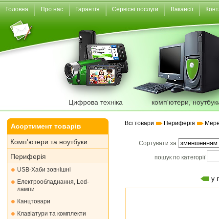
Головна
Про нас
Гарантія
Сервісні послуги
Вакансії
Конт
Цифрова техніка
комп'ютери, ноутбук
Всі товари
Периферія
Мере
Асортимент товарів
Комп'ютери та ноутбуки
Сортувати за
Периферія
пошук по категорії
USB-Хаби зовнішні
у 
Електрообладнання, Led-
лампи
Канцтовари
Клавіатури та комплекти