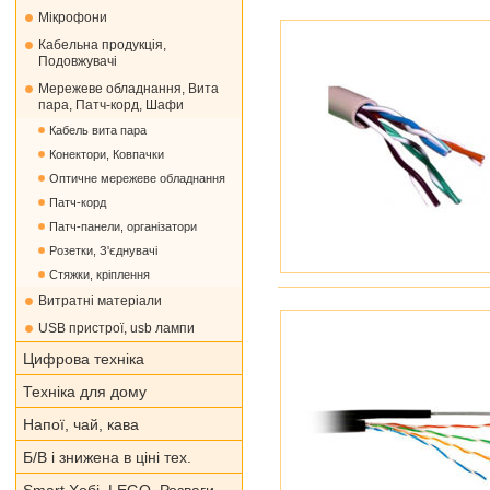
Мікрофони
Кабельна продукція,
Подовжувачі
Мережеве обладнання, Вита
пара, Патч-корд, Шафи
Кабель вита пара
Конектори, Ковпачки
Оптичне мережеве обладнання
Патч-корд
Патч-панели, організатори
Розетки, З'єднувачі
Стяжки, кріплення
Витратні матеріали
USB пристрої, usb лампи
Цифрова техніка
Техніка для дому
Напої, чай, кава
Б/В і знижена в ціні тех.