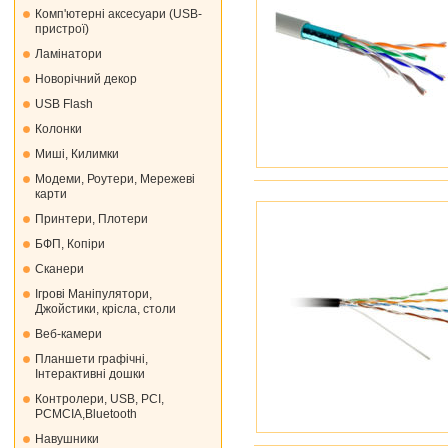
Комп'ютерні аксесуари (USB-
пристрої)
Ламінатори
Новорічний декор
USB Flash
Колонки
Миші, Килимки
Модеми, Роутери, Мережеві
карти
Принтери, Плотери
БФП, Копіри
Сканери
Ігрові Маніпулятори,
Джойстики, крісла, столи
Веб-камери
Планшети графічні,
Інтерактивні дошки
Контролери, USB, PCI,
PCMCIA,Bluetooth
Навушники