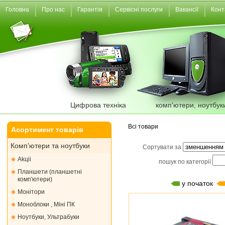
Головна
Про нас
Гарантія
Сервісні послуги
Вакансії
Конт
Цифрова техніка
комп'ютери, ноутбук
Всі товари
Асортимент товарів
Комп'ютери та ноутбуки
Сортувати за
Akціі
пошук по категорії
Планшети (планшетні
комп'ютери)
у початок
Монiтори
Моноблоки , Міні ПК
Ноутбуки, Ультрабуки