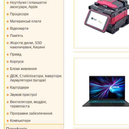
Ноутбучні і планшетні
аксесуари, Apple
Процесори
Материнські плати
Відеокарти
Пам'ять
Жорсткі диски, SSD
накопичувачі, Кишені
Привід
Корпуси
Блоки живлення
ДБЖ, Стабілізатори, Інвертори.
Акумуляторні батареї
Картрідери
Звукові пристрої
Вентилятори, моддінг,
термопаста
Програмне забезпечення
Компьютери
Периферія