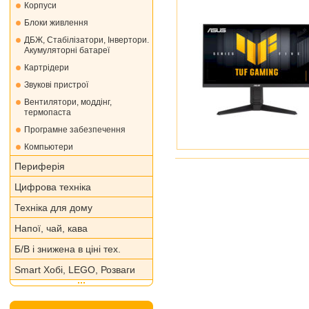
Корпуси
Блоки живлення
ДБЖ, Стабілізатори, Інвертори.
Акумуляторні батареї
Картрідери
Звукові пристрої
Вентилятори, моддінг,
термопаста
Програмне забезпечення
Компьютери
Периферія
Цифрова техніка
Техніка для дому
Напої, чай, кава
Б/В і знижена в ціні тех.
Smart Хобі, LEGO, Розваги