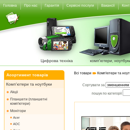
Головна
Про нас
Гарантія
Сервісні послуги
Вакансії
Конт
Цифрова техніка
комп'ютери, ноутбук
Всі товари
Комп'ютери та ноут
Асортимент товарів
Комп'ютери та ноутбуки
Сортувати за
Akціі
пошук по категорії
Планшети (планшетні
комп'ютери)
Монiтори
Acer
AOC