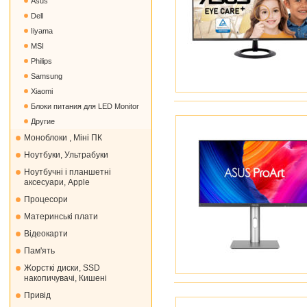
Asus
Dell
Iiyama
MSI
Philips
Samsung
Xiaomi
Блоки питания для LED Monitor
Другие
Моноблоки , Міні ПК
Ноутбуки, Ультрабуки
Ноутбучні і планшетні
аксесуари, Apple
Процесори
Материнські плати
Відеокарти
Пам'ять
Жорсткі диски, SSD
накопичувачі, Кишені
Привід