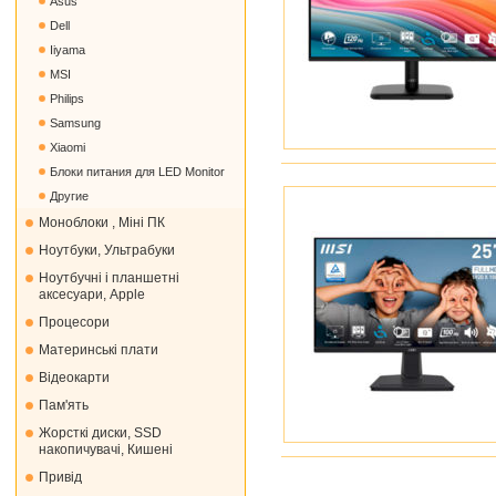
Asus
Dell
Iiyama
MSI
Philips
Samsung
Xiaomi
Блоки питания для LED Monitor
Другие
Моноблоки , Міні ПК
Ноутбуки, Ультрабуки
Ноутбучні і планшетні
аксесуари, Apple
Процесори
Материнські плати
Відеокарти
Пам'ять
Жорсткі диски, SSD
накопичувачі, Кишені
Привід