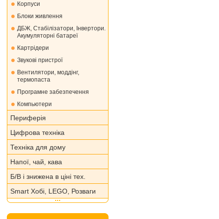
Корпуси
Блоки живлення
ДБЖ, Стабілізатори, Інвертори.
Акумуляторні батареї
Картрідери
Звукові пристрої
Вентилятори, моддінг,
термопаста
Програмне забезпечення
Компьютери
Периферія
Цифрова техніка
Техніка для дому
Напої, чай, кава
Б/В і знижена в ціні тех.
Smart Хобі, LEGO, Розваги