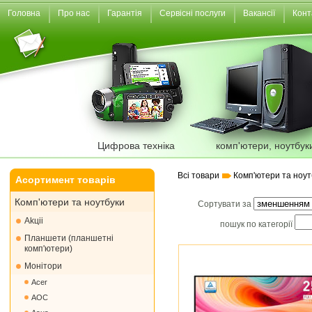
Головна
Про нас
Гарантія
Сервісні послуги
Вакансії
Конт
Цифрова техніка
комп'ютери, ноутбук
Всі товари
Комп'ютери та ноут
Асортимент товарів
Комп'ютери та ноутбуки
Сортувати за
Akціі
пошук по категорії
Планшети (планшетні
комп'ютери)
Монiтори
Acer
AOC