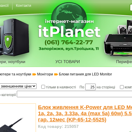
кансії
Контакти
ери, ноутбуки
УСІ ТОВАРИ
Перифе
'ютери та ноутбуки
Монiтори
Блоки питания для LED Monitor
По
на сторінці
тільки в наявності
ком
 категорії
Блок живлення K-Power для LED Mo
1a, 2a, 3a, 3.33a, 4a (max 5a) 60w) 5
гар. 12мес (KP-65-12-5525)
Код товару: 215057