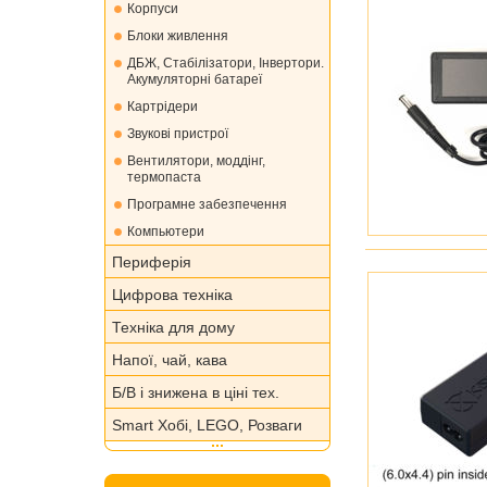
Корпуси
Блоки живлення
ДБЖ, Стабілізатори, Інвертори.
Акумуляторні батареї
Картрідери
Звукові пристрої
Вентилятори, моддінг,
термопаста
Програмне забезпечення
Компьютери
Периферія
Цифрова техніка
Техніка для дому
Напої, чай, кава
Б/В і знижена в ціні тех.
Smart Хобі, LEGO, Розваги