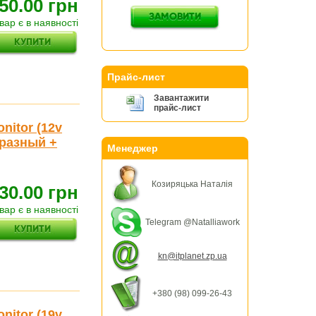
50.00 грн
вар є в наявності
Прайс-лист
Завантажити
прайс-лист
nitor (12v
образный +
Менеджер
Козиряцька Наталія
30.00 грн
вар є в наявності
Telegram @Natalliawork
kn@itplanet.zp.ua
+380 (98) 099-26-43
nitor (19v