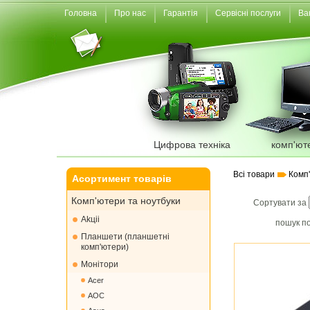
Головна
Про нас
Гарантія
Сервісні послуги
Ва
Цифрова техніка
комп'ют
Всі товари
Комп
Асортимент товарів
Комп'ютери та ноутбуки
Сортувати за
Akціі
пошук по
Планшети (планшетні
комп'ютери)
Монiтори
Acer
AOC