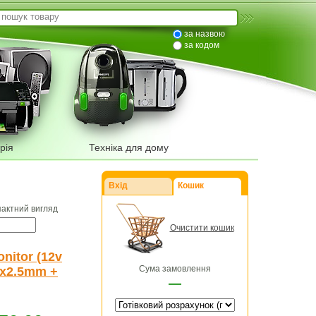
за назвою
за кодом
рія
Техніка для дому
Вхід
Кошик
пактний вигляд
Очистити кошик
nitor (12v
Сума замовлення
.5x2.5mm +
—