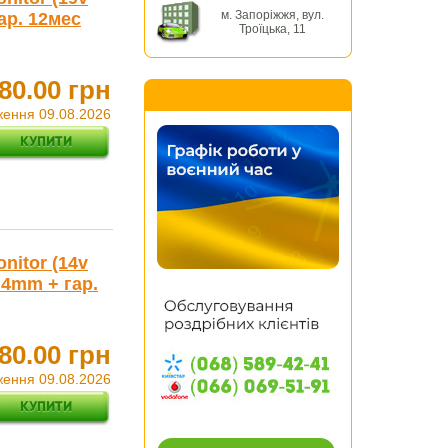
м. Запоріжжя, вул.
гар. 12мес
Троїцька, 11
80.00 грн
ження 09.08.2026
nitor (14v
4.4mm + гар.
80.00 грн
ження 09.08.2026