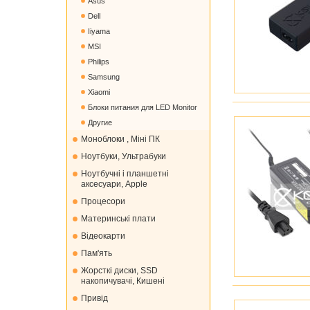
Asus
Dell
Iiyama
MSI
Philips
Samsung
Xiaomi
Блоки питания для LED Monitor
Другие
Моноблоки , Міні ПК
Ноутбуки, Ультрабуки
Ноутбучні і планшетні
аксесуари, Apple
Процесори
Материнські плати
Відеокарти
Пам'ять
Жорсткі диски, SSD
накопичувачі, Кишені
Привід