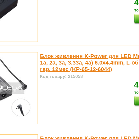
4
то
Блок живлення K-Power для LED Mo
1a, 2a, 3a, 3.33a, 4a) 6.0x4.4mm, L-
гар. 12мес (KP-65-12-6044)
Код товару: 215058
4
то
Блок живлення K-Power для LED Mo