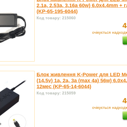
2.1a, 2.53a, 3.16а 60w) 6.0x4.4mm + 
(KP-65-195-6044)
Код товару: 215060
4
очікується надход
Блок живлення K-Power для LED Mo
(14.5v) 1a, 2a, 3a (max 4a) 56w) 6.0x
12мес (KP-65-14-6044)
Код товару: 215059
4
очікується надход