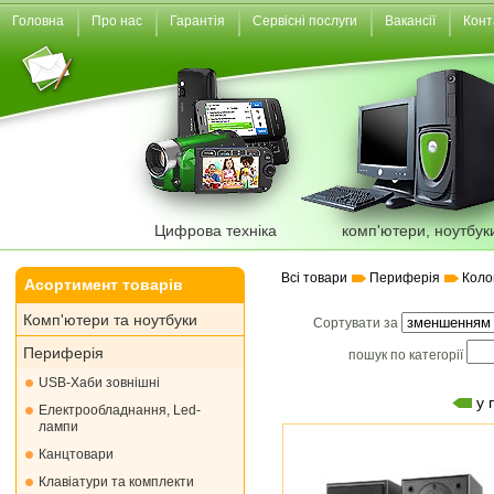
Головна
Про нас
Гарантія
Сервісні послуги
Вакансії
Конт
Цифрова техніка
комп'ютери, ноутбук
Всі товари
Периферія
Коло
Асортимент товарів
Комп'ютери та ноутбуки
Сортувати за
Периферія
пошук по категорії
USB-Хаби зовнішні
у 
Електрообладнання, Led-
лампи
Канцтовари
Клавіатури та комплекти