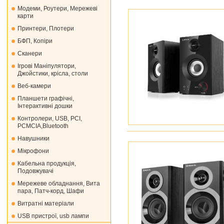
Модеми, Роутери, Мережеві
карти
Принтери, Плотери
БФП, Копіри
Сканери
Ігрові Маніпулятори,
Джойстики, крісла, столи
Веб-камери
Планшети графічні,
Інтерактивні дошки
Контролери, USB, PCI,
PCMCIA,Bluetooth
Навушники
Мікрофони
Кабельна продукція,
Подовжувачі
Мережеве обладнання, Вита
пара, Патч-корд, Шафи
Витратні матеріали
USB пристрої, usb лампи