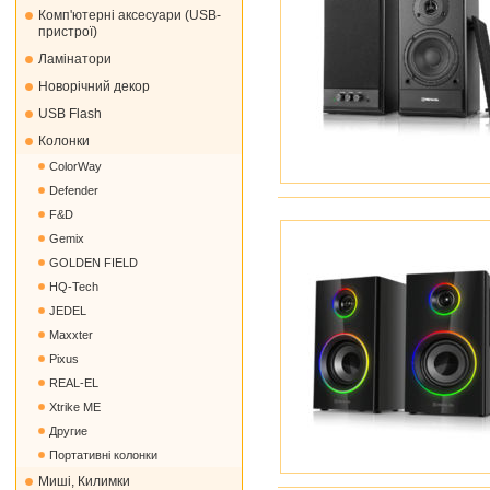
Комп'ютерні аксесуари (USB-
пристрої)
Ламінатори
Новорічний декор
USB Flash
Колонки
ColorWay
Defender
F&D
Gemix
GOLDEN FIELD
HQ-Tech
JEDEL
Maxxter
Pixus
REAL-EL
Xtrike ME
Другие
Портативні колонки
Миші, Килимки