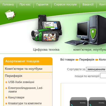
Головна
Про нас
Гарантія
Сервісні послуги
Вакансії
Конт
Цифрова техніка
комп'ютери, ноутбук
Всі товари
Периферія
Коло
Асортимент товарів
Комп'ютери та ноутбуки
Сортувати за
Периферія
пошук по категорії
USB-Хаби зовнішні
Електрообладнання, Led-
лампи
Канцтовари
Клавіатури та комплекти