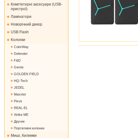
Комп'ютерні аксесуари (USB-
пристрої)
Ламінатори
Новорічний декор
USB Flash
Колонки
ColorWay
Defender
F&D
Gemix
GOLDEN FIELD
HQ-Tech
JEDEL
Maxxter
Pixus
REAL-EL
Xtrike ME
Другие
Портативні колонки
Миші, Килимки