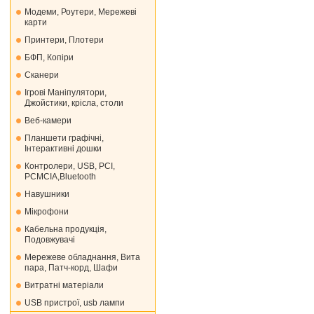
Модеми, Роутери, Мережеві
карти
Принтери, Плотери
БФП, Копіри
Сканери
Ігрові Маніпулятори,
Джойстики, крісла, столи
Веб-камери
Планшети графічні,
Інтерактивні дошки
Контролери, USB, PCI,
PCMCIA,Bluetooth
Навушники
Мікрофони
Кабельна продукція,
Подовжувачі
Мережеве обладнання, Вита
пара, Патч-корд, Шафи
Витратні матеріали
USB пристрої, usb лампи