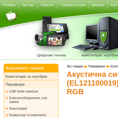
Головна
Про нас
Гарантія
Сервісні послуги
Вакансії
Конт
Цифрова техніка
комп'ютери, ноутбук
Всі товари
Периферія
Коло
Асортимент товарів
Акустична си
Комп'ютери та ноутбуки
(EL121100019)
Периферія
RGB
USB-Хаби зовнішні
Електрообладнання, Led-
лампи
Канцтовари
Клавіатури та комплекти