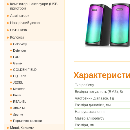
Комп'ютерні аксесуари (USB-
пристрої)
Ламінатори
Новорічний декор
USB Flash
Колонки
ColorWay
Defender
F&D
Gemix
GOLDEN FIELD
Характеристи
HQ-Tech
JEDEL
Тип роз’єму
Maxxter
Вихідна потужність (RMS), Вт
Pixus
Частотний діапазон, Гц
REAL-EL
Розміри динаміків, мм
Xtrike ME
Напруга живлення
Другие
Матеріал корпусу
Портативні колонки
Розміри, мм
Миші, Килимки