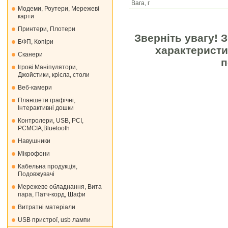
Вага, г
Модеми, Роутери, Мережеві
карти
Принтери, Плотери
Зверніть увагу! 
БФП, Копіри
характеристи
Сканери
п
Ігрові Маніпулятори,
Джойстики, крісла, столи
Веб-камери
Планшети графічні,
Інтерактивні дошки
Контролери, USB, PCI,
PCMCIA,Bluetooth
Навушники
Мікрофони
Кабельна продукція,
Подовжувачі
Мережеве обладнання, Вита
пара, Патч-корд, Шафи
Витратні матеріали
USB пристрої, usb лампи