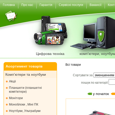
Головна
Про нас
Гарантія
Сервісні послуги
Вакансії
Конт
Цифрова техніка
комп'ютери, ноутбук
Всі товари
Асортимент товарів
Комп'ютери та ноутбуки
Сортувати за
Akціі
пошук по категорії
Планшети (планшетні
комп'ютери)
у початок
Монiтори
Моноблоки , Міні ПК
Ноутбуки, Ультрабуки