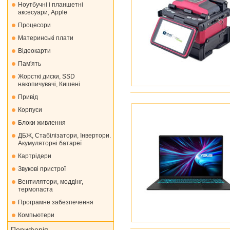
Ноутбучні і планшетні
аксесуари, Apple
Процесори
Материнські плати
Відеокарти
Пам'ять
Жорсткі диски, SSD
накопичувачі, Кишені
Привід
Корпуси
Блоки живлення
ДБЖ, Стабілізатори, Інвертори.
Акумуляторні батареї
Картрідери
Звукові пристрої
Вентилятори, моддінг,
термопаста
Програмне забезпечення
Компьютери
Периферія