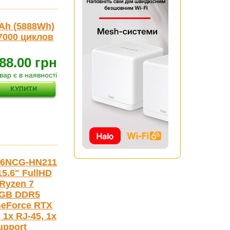
 Ah (5888Wh)
7000 циклов
88.00 грн
вар є в наявності
06NCG-HN211
15.6" FullHD
Ryzen 7
16GB DDR5
 GeForce RTX
 1x RJ-45, 1x
upport