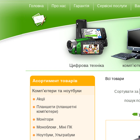
Головна
Про нас
Гарантія
Сервісні послуги
Ва
Цифрова техніка
комп'ют
Всі товари
Асортимент товарів
Комп'ютери та ноутбуки
Сортувати за
Akціі
пошук по
Планшети (планшетні
комп'ютери)
Монiтори
Моноблоки , Міні ПК
Ноутбуки, Ультрабуки