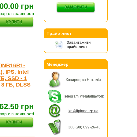
00.00 грн
вар є в наявності
Прайс-лист
Завантажити
прайс-лист
Менеджер
90NB16R1-
 IPS, Intel
ГБ, SSD - 1
Козиряцька Наталія
 8 ГБ, DLSS
Telegram @Natalliawork
62.50 грн
kn@itplanet.zp.ua
вар є в наявності
+380 (98) 099-26-43