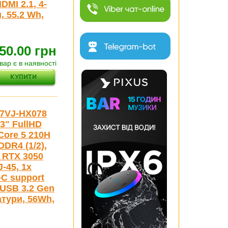
DMI 2.1, 4-
, 55.2 Wh,
50.00 грн
вар є в наявності
07VJ-HX078
3" FullHD
Core 5 210H
DDR4 (1/2),
e RTX 3050
-45, 1x
-C support
 USB 3.2 Gen
атури, 56Wh,