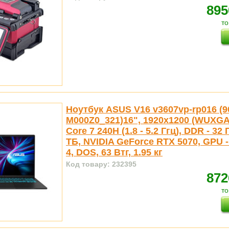
895
то
Ноутбук ASUS V16 v3607vp-rp016 (
M000Z0_321)16", 1920x1200 (WUXGA),
Core 7 240H (1.8 - 5.2 Ггц), DDR - 32 
ТБ, NVIDIA GeForce RTX 5070, GPU -
4, DOS, 63 Втг, 1.95 кг
Код товару: 232395
872
то