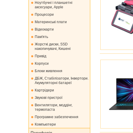
Ноутбучні і планшетні
аксесуари, Apple
Процесори
Материнські плати
Відеокарти
Пам'ять
Жорсткі диски, SSD
накопичувачі, Кишені
Привід
Корпуси
Блоки живлення
ДБЖ, Стабілізатори, Інвертори.
Акумуляторні батареї
Картрідери
Звукові пристрої
Вентилятори, моддінг,
термопаста
Програмне забезпечення
Компьютери
Периферія