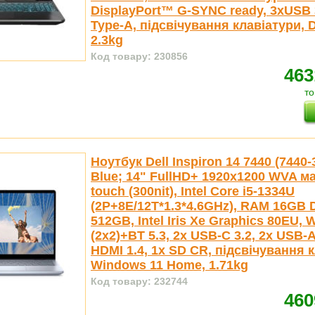
DisplayPort™ G-SYNC ready, 3xUSB 
Type-A, підсвічування клавіатури, 
2.3kg
Код товару: 230856
463
то
Ноутбук Dell Inspiron 14 7440 (7440-
Blue; 14" FullHD+ 1920x1200 WVA ма
touch (300nit), Intel Core i5-1334U
(2P+8E/12T*1.3*4.6GHz), RAM 16GB
512GB, Intel Iris Xe Graphics 80EU, W
(2x2)+BT 5.3, 2x USB-C 3.2, 2x USB-A
HDMI 1.4, 1x SD CR, підсвічування к
Windows 11 Home, 1.71kg
Код товару: 232744
460