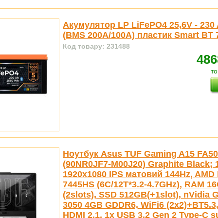
Акумулятор LP LiFePO4 25,6V - 230
(BMS 200A/100А) пластик Smart BT 
Код товару: 231488
486
то
Ноутбук Asus TUF Gaming A15 FA5
(90NR0JF7-M00J20) Graphite Black; 
1920x1080 IPS матовий 144Hz, AMD 
7445HS (6C/12T*3.2-4.7GHz), RAM 
(2slots), SSD 512GB(+1slot), nVidia
3050 4GB GDDR6, WiFi6 (2x2)+BT5.3,
HDMI 2.1, 1x USB 3.2 Gen 2 Type-C s