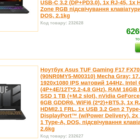
USB-C 3.2 (DP+PD3.0), 1x RJ-45, 1x H
Zone RGB підсвічування клавіатури
DOS, 2.1kg
Код товару: 232628
626
то
Ноутбук Asus TUF Gaming F17 FX7
(90NR0MY5-M00310) Mecha Gray; 17.
1920x1080 IPS матовий 144Hz, Intel 
(4P+4E/12T*2.2-4.8 GHz), RAM 16GB 
SSD 1 TB (+M.2 slot), nVidia GeForc
6GB GDDR6, WiFi6 (2*2)+BT5.3, 1x RJ
HDMI2.1 FRL, 1x USB 3.2 Gen 2 Type
DisplayPort™ (w/Power Delivery), 2x
1 Type-A, DOS, підсвічування клаві
2.6kg
Код товару: 232627