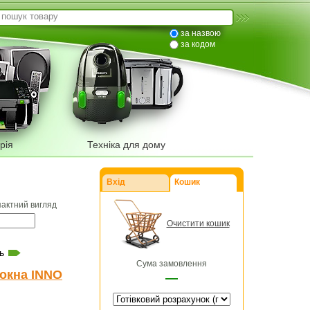
за назвою
за кодом
рія
Техніка для дому
Вхід
Кошик
пактний вигляд
Очистити кошик
ь
Сума замовлення
окна INNO
—