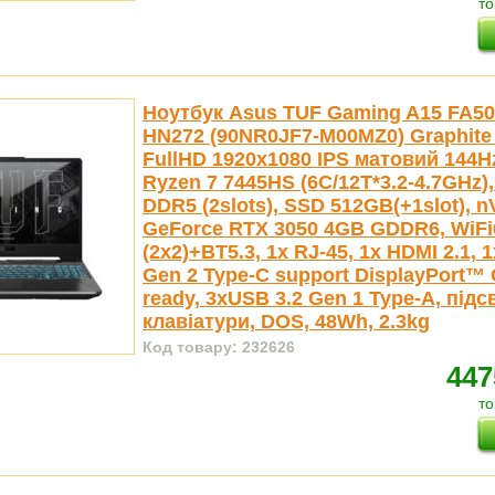
то
Ноутбук Asus TUF Gaming A15 FA5
HN272 (90NR0JF7-M00MZ0) Graphite 
FullHD 1920x1080 IPS матовий 144H
Ryzen 7 7445HS (6C/12T*3.2-4.7GHz
DDR5 (2slots), SSD 512GB(+1slot), n
GeForce RTX 3050 4GB GDDR6, WiFi
(2x2)+BT5.3, 1x RJ-45, 1x HDMI 2.1, 
Gen 2 Type-C support DisplayPort™
ready, 3xUSB 3.2 Gen 1 Type-A, під
клавіатури, DOS, 48Wh, 2.3kg
Код товару: 232626
447
то