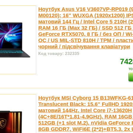
Ноутбук Asus V16 V3607VP-RP019 (
M00120); 16" WUXGA (1920x1200) IP
матовий 144 Гц / Intel Core 5 210H (2.
RAM 16 ГБ (Max 32 ГБ) / SSD 512 ГБ 
GeForce RTX5070, 8 ГБ / без ОП / Wi-
ОС / US MIL-STD 810H / TPM / пластик
чорний / підсвічування клавіатури
Код товару: 232335
742
то
Ноутбук MSI Cyborg 15 B13WFKG-
Translucent Black; 15.6" FullHD 192
матовий 144Hz, Intel Core i7-13620H
(4С+8E/16T*1.81-4.9GHz), RAM 16G
512GB (+1 slot M.2), nVidia GeForce
8GB GDDR7, WiFi6E (2*2)+BT5.3, 2x 