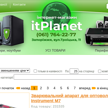
кансії
Контакти
ери, ноутбуки
УСІ ТОВАРИ
Перифе
По
на сторінці
тільки в наявності
ком
 категорії
у початок
назад
1
2
3
4
5
6
7
вперед
в кінец
Зварювальний апарат для оптовол
Instrument M7
Код товару: 231535