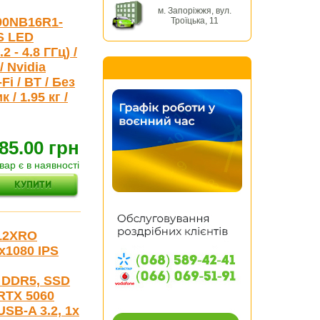
м. Запоріжжя, вул.
90NB16R1-
Троїцька, 11
S LED
2 - 4.8 ГГц) /
/ Nvidia
Fi / BT / Без
 / 1.95 кг /
85.00 грн
вар є в наявності
612XRO
0x1080 IPS
B DDR5, SSD
 RTX 5060
USB-A 3.2, 1x