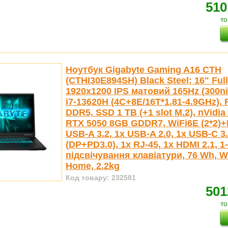
510
то
Ноутбук Gigabyte Gaming A16 CTH
(CTHI30E894SH) Black Steel; 16" Ful
1920x1200 IPS матовий 165Hz (300nit)
i7-13620H (4С+8E/16T*1.81-4.9GHz)
DDR5, SSD 1 TB (+1 slot M.2), nVidi
RTX 5050 8GB GDDR7, WiFi6E (2*2)+
USB-A 3.2, 1x USB-A 2.0, 1x USB-C 3
(DP+PD3.0), 1x RJ-45, 1x HDMI 2.1, 
підсвічування клавіатури, 76 Wh, 
Home, 2.2kg
Код товару: 232581
501
то