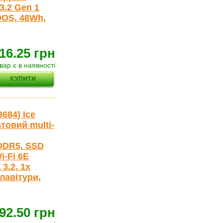
3.2 Gen 1
DOS, 48Wh,
16.25 грн
вар є в наявності
3684) Ice
товий multi-
 DDR5, SSD
i-Fi 6E
 3.2, 1x
лавітури,
92.50 грн