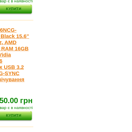
вар є в наявності
06NCG-
Black 15.6"
z, AMD
), RAM 16GB
Vidia
6
1x USB 3.2
 G-SYNC
свічування
50.00 грн
вар є в наявності