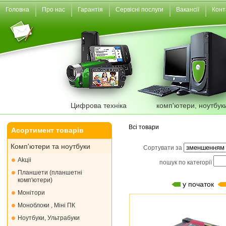
Головна
Про нас
Гарантія
Сервісні послуги
Вакансії
Конт
Цифрова техніка
комп'ютери, ноутбук
Всі товари
Асортимент товарів
Комп'ютери та ноутбуки
Сортувати за
Akціі
пошук по категорії
Планшети (планшетні
комп'ютери)
у початок
Монiтори
Моноблоки , Міні ПК
Ноутбуки, Ультрабуки