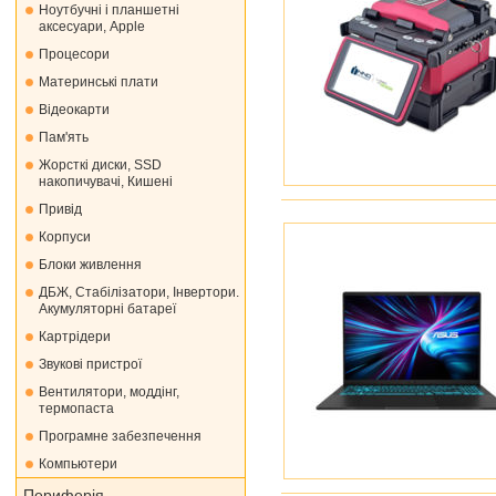
Ноутбучні і планшетні
аксесуари, Apple
Процесори
Материнські плати
Відеокарти
Пам'ять
Жорсткі диски, SSD
накопичувачі, Кишені
Привід
Корпуси
Блоки живлення
ДБЖ, Стабілізатори, Інвертори.
Акумуляторні батареї
Картрідери
Звукові пристрої
Вентилятори, моддінг,
термопаста
Програмне забезпечення
Компьютери
Периферія