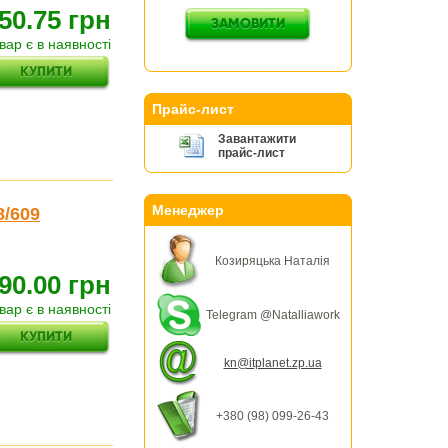
50.75 грн
вар є в наявності
Прайс-лист
Завантажити
прайс-лист
Менеджер
/609
Козиряцька Наталія
90.00 грн
вар є в наявності
Telegram @Natalliawork
kn@itplanet.zp.ua
+380 (98) 099-26-43