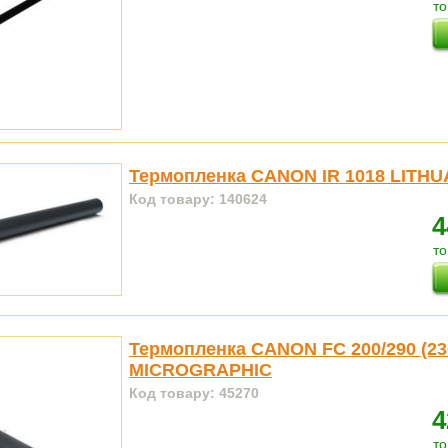
то
Термопленка CANON IR 1018 LITHU
Код товару: 140624
4
то
Термопленка CANON FC 200/290 (2
MICROGRAPHIC
Код товару: 45270
4
то