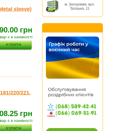
м. Запоріжжя, вул.
etal sleeve)
Троїцька, 11
90.00 грн
вар є в наявності
181/220/221,
08.25 грн
вар є в наявності