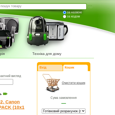
за назвою
за кодом
рія
Техніка для дому
Вхід
Кошик
пактний вигляд
Очистити кошик
ь
Сума замовлення
2, Canon
—
 PACK (10x1