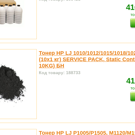
41
то
Тонер HP LJ 1010/1012/1015/1018/102
(10x1 кг) SERVICE PACK, Static Cont
10KG) БН
Код товару: 188733
41
то
Тонер HP LJ P1005/P1505, M1120/M1