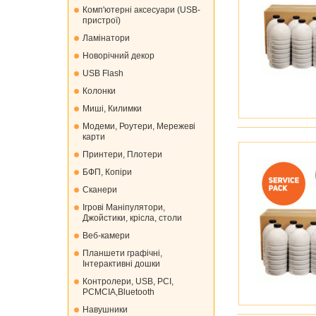
Комп'ютерні аксесуари (USB-
пристрої)
Ламінатори
Новорічний декор
USB Flash
Колонки
Миші, Килимки
Модеми, Роутери, Мережеві
карти
Принтери, Плотери
БФП, Копіри
Сканери
Ігрові Маніпулятори,
Джойстики, крісла, столи
Веб-камери
Планшети графічні,
Інтерактивні дошки
Контролери, USB, PCI,
PCMCIA,Bluetooth
Навушники