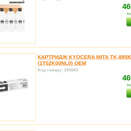
46
то
КАРТРИДЖ KYOCERA MITA TK-895
(1T02K00NL0) OEM
Код товару: 193663
46
то