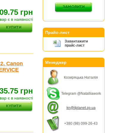
09.75 грн
вар є в наявності
Прайс-лист
Завантажити
прайс-лист
Менеджер
2, Canon
SERVICE
Козиряцька Наталія
35.75 грн
Telegram @Natalliawork
вар є в наявності
kn@itplanet.zp.ua
+380 (98) 099-26-43