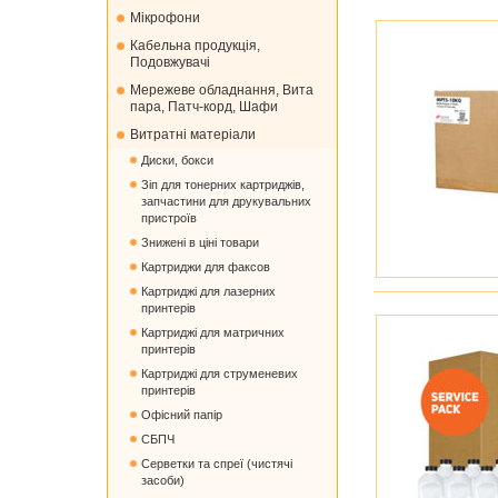
Мікрофони
Кабельна продукція,
Подовжувачі
Мережеве обладнання, Вита
пара, Патч-корд, Шафи
Витратні матеріали
Диски, бокси
Зіп для тонерних картриджів,
запчастини для друкувальних
пристроїв
Знижені в ціні товари
Картриджи для факсов
Картриджі для лазерних
принтерів
Картриджі для матричних
принтерів
Картриджі для струменевих
принтерів
Офісний папір
СБПЧ
Серветки та спреї (чистячі
засоби)