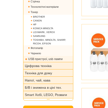
Стрічка
Технологічні матеріали
Тонер
BROTHER
CANON
HP
KONICA MINOLTA
LEXMARK, XEROX
SAMSUNG
TOSHIBA, MINOLTA, SHARP,
RICOH, EPSON
Фотопапір
Чорнило
USB пристрої, usb лампи
Цифрова техніка
Техніка для дому
Напої, чай, кава
Б/В і знижена в ціні тех.
Smart Хобі, LEGO, Розваги