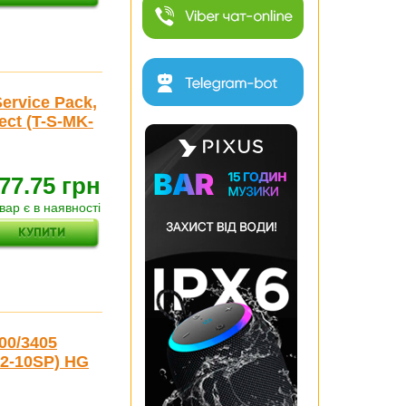
Service Pack,
ect (T-S-MK-
77.75 грн
вар є в наявності
00/3405
02-10SP) HG