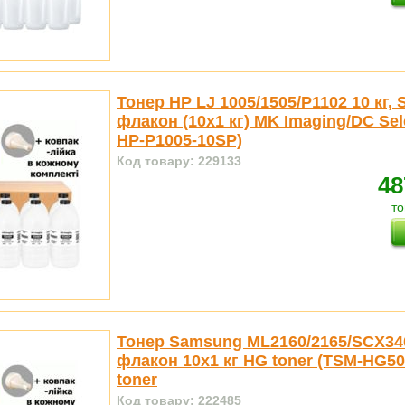
Тонер HP LJ 1005/1505/P1102 10 кг, 
флакон (10x1 кг) MK Imaging/DC Sel
HP-P1005-10SP)
Код товару: 229133
48
то
Тонер Samsung ML2160/2165/SCX34
флакон 10x1 кг HG toner (TSM-HG5
toner
Код товару: 222485