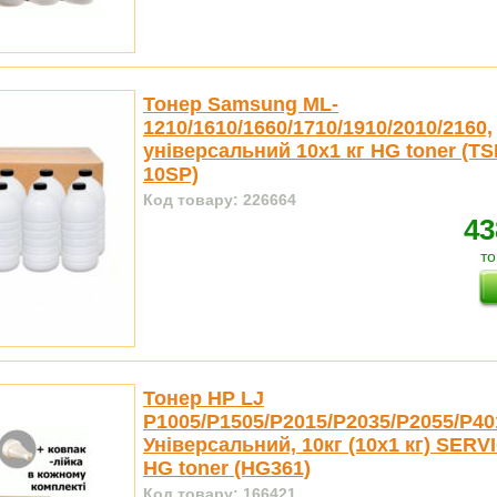
Тонер Samsung ML-
1210/1610/1660/1710/1910/2010/2160,
універсальний 10x1 кг HG toner (T
10SP)
Код товару: 226664
43
то
Тонер HP LJ
P1005/P1505/P2015/P2035/P2055/P40
Універсальний, 10кг (10x1 кг) SERV
HG toner (HG361)
Код товару: 166421