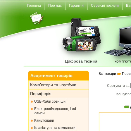
Головна
Про нас
Гарантія
Сервісні послуги
Ва
Цифрова техніка
комп'ют
Всі товари
Пери
Асортимент товарів
Комп'ютери та ноутбуки
Сортувати за
Периферія
пошук по
USB-Хаби зовнішні
Електрообладнання, Led-
лампи
Канцтовари
Клавіатури та комплекти