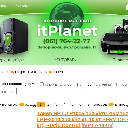
кансії
Контакти
ери, ноутбуки
УСІ ТОВАРИ
Перифе
ферія
Витратні матеріали
Тонер
По
на сторінці
тільки в наявності
ком
 категорії
у початок
назад
1
2
3
4
5
6
7
вперед
в кінец
Тонер HP LJ P1005/1505/M1120/M152
LBP-3010/3100/3250, 10 кг SERVICE
кг), Static Control (MPT7-10KG)