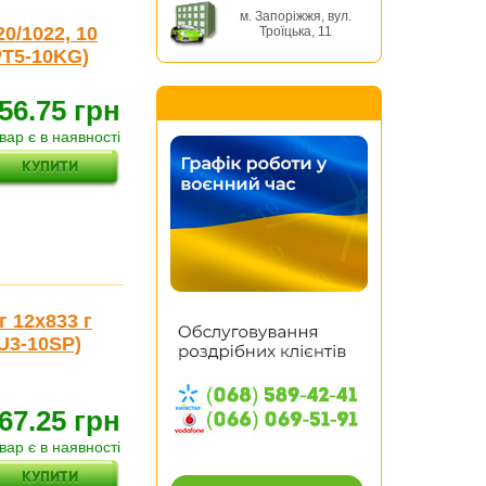
м. Запоріжжя, вул.
0/1022, 10
Троїцька, 11
PT5-10KG)
56.75 грн
вар є в наявності
г 12x833 г
U3-10SP)
67.25 грн
вар є в наявності