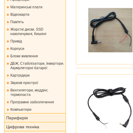
Материнські плати
Відеокарти
Пам'ять
Жорсткі диски, SSD
накопичувачі, Кишені
Привід
Корпуси
Блоки живлення
ДБЖ, Стабілізатори, Інвертори.
Акумуляторні батареї
Картрідери
Звукові пристрої
Вентилятори, моддінг,
термопаста
Програмне забезпечення
Компьютери
Периферія
Цифрова техніка