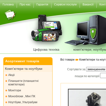
Головна
Про нас
Гарантія
Сервісні послуги
Вакансії
Конт
Цифрова техніка
комп'ютери, ноутбук
Всі товари
Комп'ютери та ноут
Асортимент товарів
Комп'ютери та ноутбуки
Сортувати за
Akціі
пошук по категорії
Планшети (планшетні
комп'ютери)
Монiтори
Моноблоки , Міні ПК
Ноутбуки, Ультрабуки