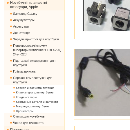
Ноутбучні і планшетні
аксесуари, Apple
Samsung Galaxy
Аккумуляторы
Аксесуари
Док-станція
Зарядні пристрої для ноутбуків
Перетворювачі струму
(інвертори живлення з 12в->220,
24в->220)
Підставки і охолодження для
ноутбуків
Плівка захисна
Сервісні комплектуючі для
ноутбуків
Кабеля и разъемы питания
Клавиатуры для ноутбуков
Конденсаторы
Корпусные детали и запчасти
Матрицы для ноутбуков
Процессоры
Сумки для ноутбуков
Чехол для планшета
Процесори