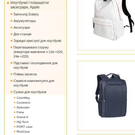
Ноутбучні і планшетні
аксесуари, Apple
Samsung Galaxy
Аккумуляторы
Аксесуари
Док-станція
Зарядні пристрої для ноутбуків
Перетворювачі струму
(інвертори живлення з 12в->220,
24в->220)
Підставки і охолодження для
ноутбуків
Плівка захисна
Сервісні комплектуючі для
ноутбуків
Сумки для ноутбуков
ColorWay
Continent
Defender
Frime
Grand-X
HQ-Tech
PORT case
RivaCase