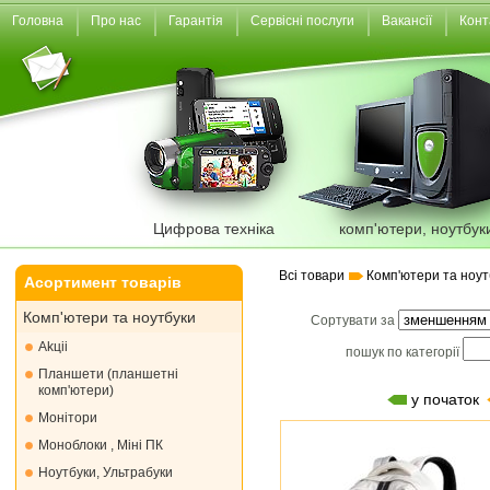
Головна
Про нас
Гарантія
Сервісні послуги
Вакансії
Конт
Цифрова техніка
комп'ютери, ноутбук
Всі товари
Комп'ютери та ноут
Асортимент товарів
Комп'ютери та ноутбуки
Сортувати за
Akціі
пошук по категорії
Планшети (планшетні
комп'ютери)
у початок
Монiтори
Моноблоки , Міні ПК
Ноутбуки, Ультрабуки