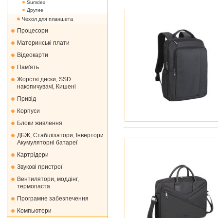
Sumdex
Другие
Чехол для планшета
Процесори
Материнські плати
Відеокарти
Пам'ять
Жорсткі диски, SSD
накопичувачі, Кишені
Привід
Корпуси
Блоки живлення
ДБЖ, Стабілізатори, Інвертори.
Акумуляторні батареї
Картрідери
Звукові пристрої
Вентилятори, моддінг,
термопаста
Програмне забезпечення
Компьютери