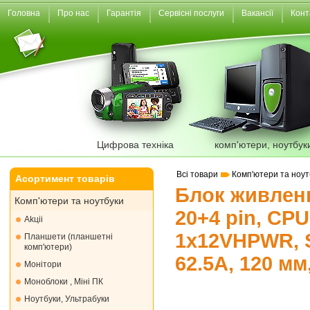
Головна
Про нас
Гарантія
Сервісні послуги
Вакансії
Конт
Цифрова техніка
комп'ютери, ноутбук
Всі товари
Комп'ютери та ноут
Асортимент товарів
Блок живлення
Комп'ютери та ноутбуки
20+4 pin, CPU
Akціі
1x12VHPWR, SA
Планшети (планшетні
комп'ютери)
62.5А, 120 мм
Монiтори
Моноблоки , Міні ПК
Ноутбуки, Ультрабуки