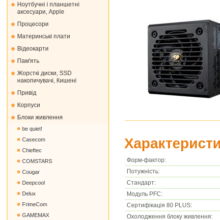
Ноутбучні і планшетні
аксесуари, Apple
Процесори
Материнські плати
Відеокарти
Пам'ять
Жорсткі диски, SSD
накопичувачі, Кишені
Привід
Корпуси
Блоки живлення
be quiet!
Характеристи
Casecom
Chieftec
Форм-фактор:
COMSTARS
Потужність:
Cougar
Стандарт:
Deepcool
Модуль PFC:
Delux
FrimeCom
Сертифікація 80 PLUS:
GAMEMAX
Охолодження блоку живлення: