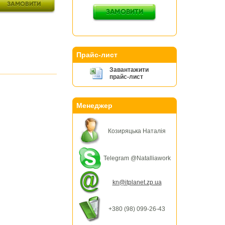
Прайс-лист
Завантажити
прайс-лист
Менеджер
Козиряцька Наталія
Telegram @Natalliawork
kn@itplanet.zp.ua
+380 (98) 099-26-43