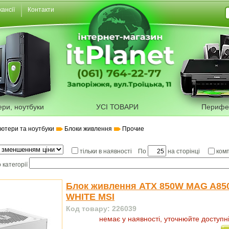
кансії
Контакти
ери, ноутбуки
УСІ ТОВАРИ
Перифе
'ютери та ноутбуки
Блоки живлення
Прочие
По
на сторінці
тільки в наявності
ком
 категорії
Блок живлення ATX 850W MAG A85
WHITE MSI
Код товару: 226039
немає у наявності, уточнюйте доступн