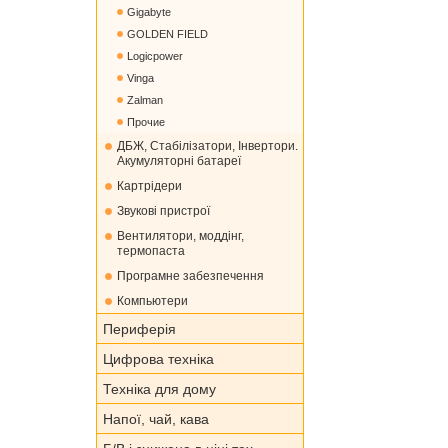
Gigabyte
GOLDEN FIELD
Logicpower
Vinga
Zalman
Прочие
ДБЖ, Стабілізатори, Інвертори.
Акумуляторні батареї
Картрідери
Звукові пристрої
Вентилятори, моддінг,
термопаста
Програмне забезпечення
Компьютери
Периферія
Цифрова техніка
Техніка для дому
Напої, чай, кава