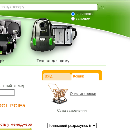
за назвою
за кодом
рія
Техніка для дому
Вхід
Кошик
пактний вигляд
Очистити кошик
0GL PCIE5
Сума замовлення
—
ість у менеджера