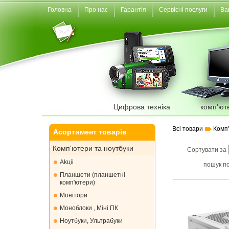
Головна
Про нас
Гарантія
Сервісні послуги
Ва
Цифрова техніка
комп'ют
Всі товари
Комп
Асортимент товарів
Комп'ютери та ноутбуки
Сортувати за
Akціі
пошук по
Планшети (планшетні
комп'ютери)
Монiтори
Моноблоки , Міні ПК
Ноутбуки, Ультрабуки