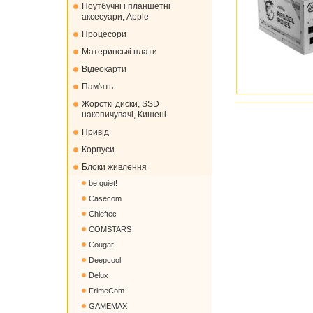
Ноутбучні і планшетні
аксесуари, Apple
Процесори
Материнські плати
Відеокарти
Пам'ять
Жорсткі диски, SSD
накопичувачі, Кишені
Привід
Корпуси
Блоки живлення
be quiet!
Casecom
Chieftec
COMSTARS
Cougar
Deepcool
Delux
FrimeCom
GAMEMAX