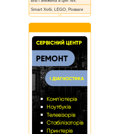
Б/В і знижена в ціні тех.
Smart Хобі, LEGO, Розваги