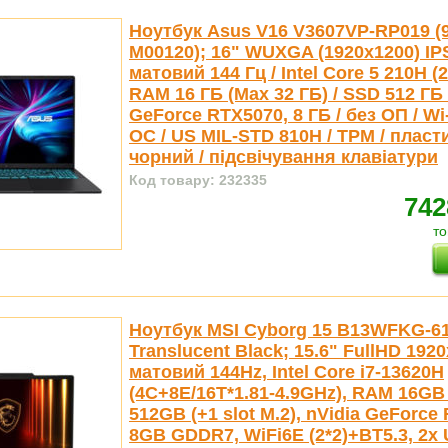
Ноутбук Asus V16 V3607VP-RP019 (
M00120); 16" WUXGA (1920x1200) IP
матовий 144 Гц / Intel Core 5 210H (2.
RAM 16 ГБ (Max 32 ГБ) / SSD 512 ГБ 
GeForce RTX5070, 8 ГБ / без ОП / Wi-
ОС / US MIL-STD 810H / TPM / пластик
чорний / підсвічування клавіатури
Код товару: 232335
742
то
Ноутбук MSI Cyborg 15 B13WFKG-
Translucent Black; 15.6" FullHD 192
матовий 144Hz, Intel Core i7-13620H
(4С+8E/16T*1.81-4.9GHz), RAM 16G
512GB (+1 slot M.2), nVidia GeForce
8GB GDDR7, WiFi6E (2*2)+BT5.3, 2x 