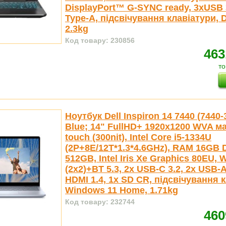
DisplayPort™ G-SYNC ready, 3xUSB 
Type-A, підсвічування клавіатури, 
2.3kg
Код товару: 230856
463
то
Ноутбук Dell Inspiron 14 7440 (7440-
Blue; 14" FullHD+ 1920x1200 WVA ма
touch (300nit), Intel Core i5-1334U
(2P+8E/12T*1.3*4.6GHz), RAM 16GB
512GB, Intel Iris Xe Graphics 80EU, W
(2x2)+BT 5.3, 2x USB-C 3.2, 2x USB-A
HDMI 1.4, 1x SD CR, підсвічування к
Windows 11 Home, 1.71kg
Код товару: 232744
460