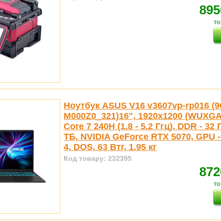
895
то
Ноутбук ASUS V16 v3607vp-rp016 (
M000Z0_321)16", 1920x1200 (WUXGA),
Core 7 240H (1.8 - 5.2 Ггц), DDR - 32 
ТБ, NVIDIA GeForce RTX 5070, GPU -
4, DOS, 63 Втг, 1.95 кг
Код товару: 232395
872
то