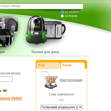
за назвою
за кодом
рія
Техніка для дому
Вхід
Кошик
пактний вигляд
Очистити кошик
ь
Сума замовлення
окна INNO
—