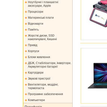
Ноутбучні і планшетні
аксесуари, Apple
Процесори
Материнські плати
Відеокарти
Пам'ять
Жорсткі диски, SSD
накопичувачі, Кишені
Привід
Корпуси
Блоки живлення
ДБЖ, Стабілізатори, Інвертори.
Акумуляторні батареї
Картрідери
Звукові пристрої
Вентилятори, моддінг,
термопаста
Програмне забезпечення
Компьютери
Периферія