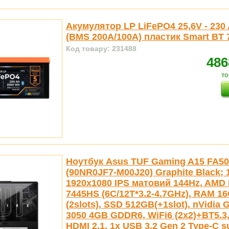
Акумулятор LP LiFePO4 25,6V - 230
(BMS 200A/100А) пластик Smart BT 
Код товару: 231488
486
то
Ноутбук Asus TUF Gaming A15 FA5
(90NR0JF7-M00J20) Graphite Black; 
1920x1080 IPS матовий 144Hz, AMD 
7445HS (6C/12T*3.2-4.7GHz), RAM 
(2slots), SSD 512GB(+1slot), nVidia
3050 4GB GDDR6, WiFi6 (2x2)+BT5.3,
HDMI 2.1, 1x USB 3.2 Gen 2 Type-C s