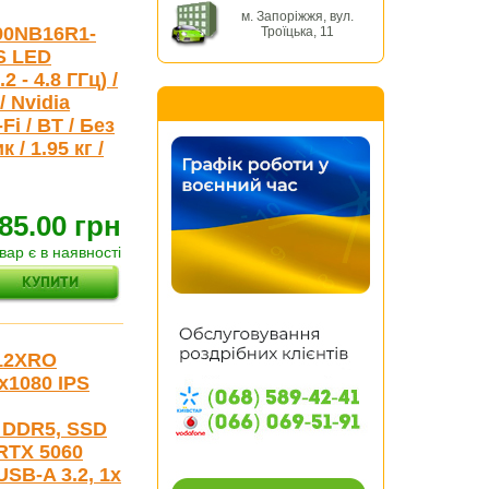
м. Запоріжжя, вул.
90NB16R1-
Троїцька, 11
S LED
2 - 4.8 ГГц) /
/ Nvidia
Fi / BT / Без
 / 1.95 кг /
85.00 грн
вар є в наявності
612XRO
0x1080 IPS
B DDR5, SSD
 RTX 5060
USB-A 3.2, 1x