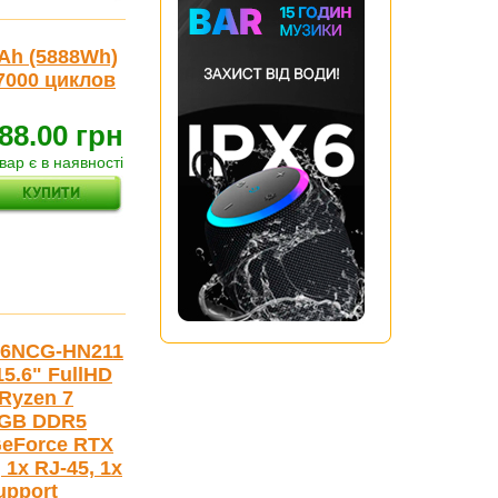
 Ah (5888Wh)
7000 циклов
88.00 грн
вар є в наявності
06NCG-HN211
15.6" FullHD
Ryzen 7
16GB DDR5
 GeForce RTX
 1x RJ-45, 1x
upport