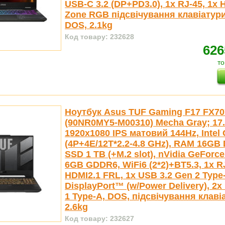
USB-C 3.2 (DP+PD3.0), 1x RJ-45, 1x H
Zone RGB підсвічування клавіатури
DOS, 2.1kg
Код товару: 232628
626
то
Ноутбук Asus TUF Gaming F17 FX7
(90NR0MY5-M00310) Mecha Gray; 17.
1920x1080 IPS матовий 144Hz, Intel 
(4P+4E/12T*2.2-4.8 GHz), RAM 16GB 
SSD 1 TB (+M.2 slot), nVidia GeForc
6GB GDDR6, WiFi6 (2*2)+BT5.3, 1x RJ
HDMI2.1 FRL, 1x USB 3.2 Gen 2 Type
DisplayPort™ (w/Power Delivery), 2x
1 Type-A, DOS, підсвічування клаві
2.6kg
Код товару: 232627