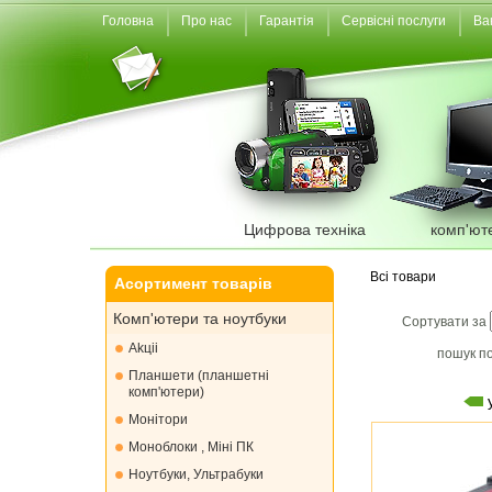
Головна
Про нас
Гарантія
Сервісні послуги
Ва
Цифрова техніка
комп'ют
Всі товари
Асортимент товарів
Комп'ютери та ноутбуки
Сортувати за
Akціі
пошук по
Планшети (планшетні
комп'ютери)
Монiтори
Моноблоки , Міні ПК
Ноутбуки, Ультрабуки