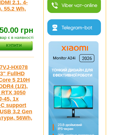
DMI 2.1, 4-
, 55.2 Wh,
50.00 грн
вар є в наявності
07VJ-HX078
3" FullHD
Core 5 210H
DDR4 (1/2),
e RTX 3050
-45, 1x
-C support
 USB 3.2 Gen
атури, 56Wh,