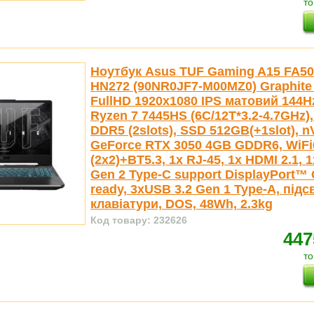
то
Ноутбук Asus TUF Gaming A15 FA5
HN272 (90NR0JF7-M00MZ0) Graphite 
FullHD 1920x1080 IPS матовий 144H
Ryzen 7 7445HS (6C/12T*3.2-4.7GHz
DDR5 (2slots), SSD 512GB(+1slot), n
GeForce RTX 3050 4GB GDDR6, WiFi
(2x2)+BT5.3, 1x RJ-45, 1x HDMI 2.1, 
Gen 2 Type-C support DisplayPort™
ready, 3xUSB 3.2 Gen 1 Type-A, під
клавіатури, DOS, 48Wh, 2.3kg
Код товару: 232626
447
то