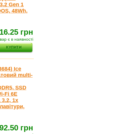
3.2 Gen 1
DOS, 48Wh,
16.25 грн
вар є в наявності
3684) Ice
товий multi-
 DDR5, SSD
i-Fi 6E
 3.2, 1x
лавітури,
92.50 грн