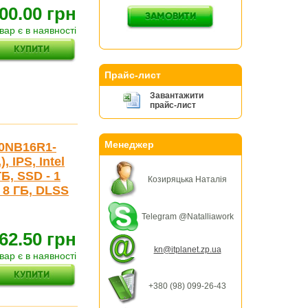
00.00 грн
вар є в наявності
Прайс-лист
Завантажити
прайс-лист
Менеджер
90NB16R1-
 IPS, Intel
ГБ, SSD - 1
Козиряцька Наталія
 8 ГБ, DLSS
Telegram @Natalliawork
62.50 грн
kn@itplanet.zp.ua
вар є в наявності
+380 (98) 099-26-43