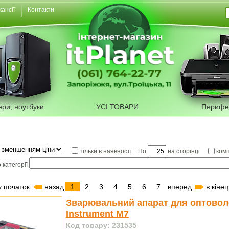
кансії
Контакти
ери, ноутбуки
УСІ ТОВАРИ
Перифе
По
на сторінці
тільки в наявності
ком
 категорії
у початок
назад
1
2
3
4
5
6
7
вперед
в кінец
Зварювальний апарат для оптовол
Instrument M7
Код товару: 231535