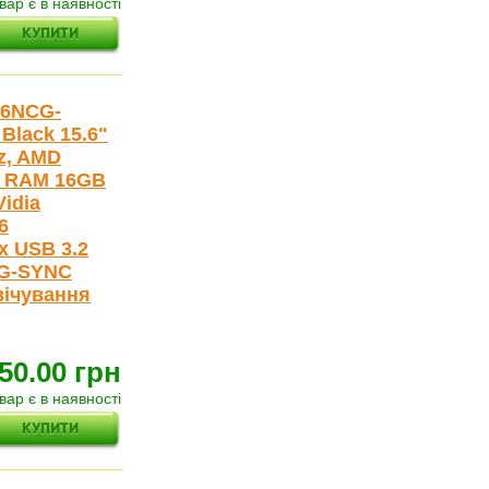
вар є в наявності
06NCG-
Black 15.6"
z, AMD
), RAM 16GB
Vidia
6
1x USB 3.2
 G-SYNC
свічування
50.00 грн
вар є в наявності