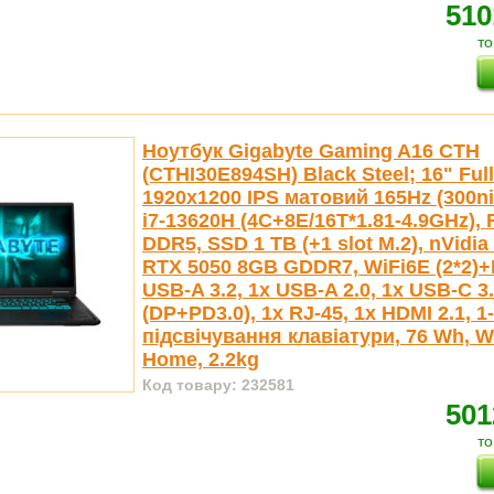
510
то
Ноутбук Gigabyte Gaming A16 CTH
(CTHI30E894SH) Black Steel; 16" Ful
1920x1200 IPS матовий 165Hz (300nit)
i7-13620H (4С+8E/16T*1.81-4.9GHz)
DDR5, SSD 1 TB (+1 slot M.2), nVidi
RTX 5050 8GB GDDR7, WiFi6E (2*2)+
USB-A 3.2, 1x USB-A 2.0, 1x USB-C 3
(DP+PD3.0), 1x RJ-45, 1x HDMI 2.1, 
підсвічування клавіатури, 76 Wh, 
Home, 2.2kg
Код товару: 232581
501
то