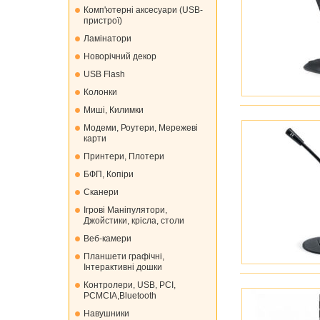
Комп'ютерні аксесуари (USB-
пристрої)
Ламінатори
Новорічний декор
USB Flash
Колонки
Миші, Килимки
Модеми, Роутери, Мережеві
карти
Принтери, Плотери
БФП, Копіри
Сканери
Ігрові Маніпулятори,
Джойстики, крісла, столи
Веб-камери
Планшети графічні,
Інтерактивні дошки
Контролери, USB, PCI,
PCMCIA,Bluetooth
Навушники