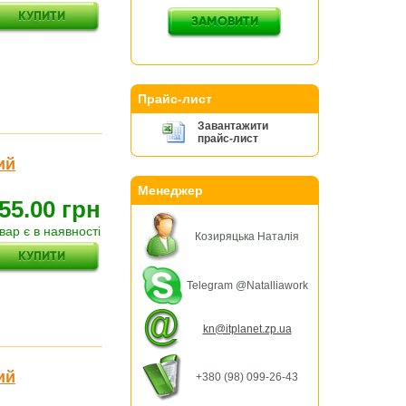
Прайс-лист
Завантажити
прайс-лист
ий
Менеджер
55.00 грн
вар є в наявності
Козиряцька Наталія
Telegram @Natalliawork
kn@itplanet.zp.ua
ий
+380 (98) 099-26-43