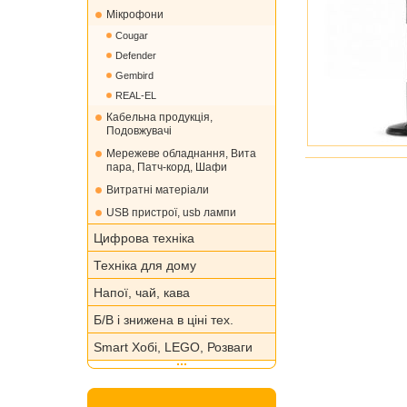
Мікрофони
Cougar
Defender
Gembird
REAL-EL
Кабельна продукція,
Подовжувачі
Мережеве обладнання, Вита
пара, Патч-корд, Шафи
Витратні матеріали
USB пристрої, usb лампи
Цифрова техніка
Техніка для дому
Напої, чай, кава
Б/В і знижена в ціні тех.
Smart Хобі, LEGO, Розваги