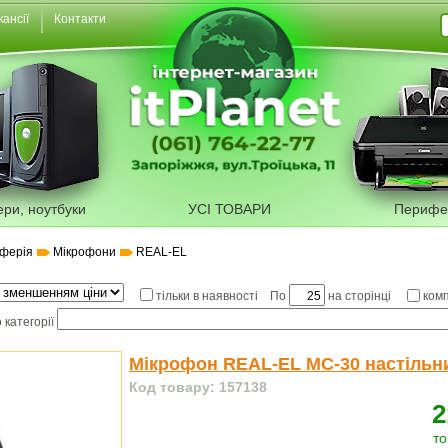
кансії
Контакти
ери, ноутбуки
УСІ ТОВАРИ
Перифе
ферія
Мікрофони
REAL-EL
По
на сторінці
тільки в наявності
ком
 категорії
Мікрофон REAL-EL MC-30 настільн
Код товару: 157138
2
то