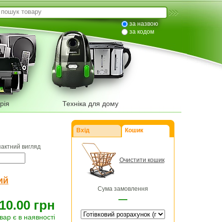
за назвою
за кодом
рія
Техніка для дому
Вхід
Кошик
пактний вигляд
Очистити кошик
ий
Сума замовлення
—
10.00 грн
вар є в наявності