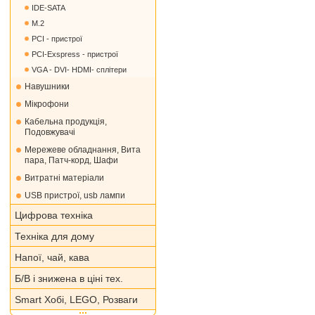
IDE-SATA
M.2
PCI - пристрої
PCI-Exspress - пристрої
VGA - DVI- HDMI- сплітери
Навушники
Мікрофони
Кабельна продукція,
Подовжувачі
Мережеве обладнання, Вита
пара, Патч-корд, Шафи
Витратні матеріали
USB пристрої, usb лампи
Цифрова техніка
Техніка для дому
Напої, чай, кава
Б/В і знижена в ціні тех.
Smart Хобі, LEGO, Розваги