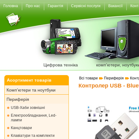
Головна
Про нас
Гарантія
Сервісні послуги
Вакансії
Конт
Цифрова техніка
комп'ютери, ноутбук
Всі товари
Периферія
Конт
Асортимент товарів
Контролер USB - Bluet
Комп'ютери та ноутбуки
Периферія
USB-Хаби зовнішні
Електрообладнання, Led-
лампи
Канцтовари
Клавіатури та комплекти