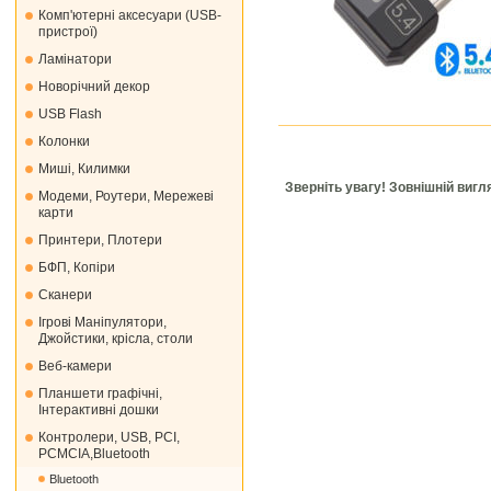
Комп'ютерні аксесуари (USB-
пристрої)
Ламінатори
Новорічний декор
USB Flash
Колонки
Миші, Килимки
Зверніть увагу! Зовнішній виг
Модеми, Роутери, Мережеві
карти
Принтери, Плотери
БФП, Копіри
Сканери
Ігрові Маніпулятори,
Джойстики, крісла, столи
Веб-камери
Планшети графічні,
Інтерактивні дошки
Контролери, USB, PCI,
PCMCIA,Bluetooth
Bluetooth