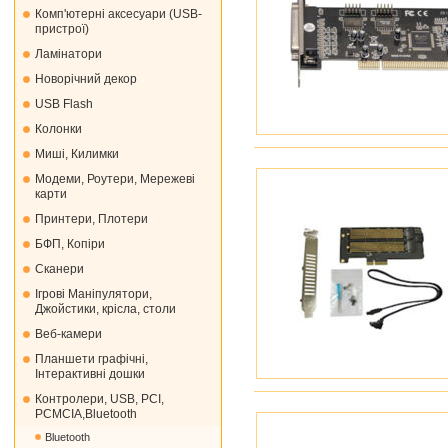
Комп'ютерні аксесуари (USB-
пристрої)
Ламінатори
Новорічний декор
USB Flash
Колонки
Миші, Килимки
Модеми, Роутери, Мережеві
карти
Принтери, Плотери
БФП, Копіри
Сканери
Ігрові Маніпулятори,
Джойстики, крісла, столи
Веб-камери
Планшети графічні,
Інтерактивні дошки
Контролери, USB, PCI,
PCMCIA,Bluetooth
Bluetooth