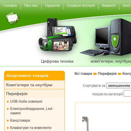
Головна
Про нас
Гарантія
Сервісні послуги
Вакансії
Конт
Цифрова техніка
комп'ютери, ноутбук
Всі товари
Периферія
Конт
Асортимент товарів
Комп'ютери та ноутбуки
Сортувати за
Периферія
пошук по категорії
USB-Хаби зовнішні
Електрообладнання, Led-
лампи
Канцтовари
Клавіатури та комплекти