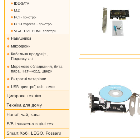
IDE-SATA
M.2
PCI - пристрої
PCI-Exspress - пристрої
VGA - DVI- HDMI- сплітери
Навушники
Мікрофони
Кабельна продукція,
Подовжувачі
Мережеве обладнання, Вита
пара, Патч-корд, Шафи
Витратні матеріали
USB пристрої, usb лампи
Цифрова техніка
Техніка для дому
Напої, чай, кава
Б/В і знижена в ціні тех.
Smart Хобі, LEGO, Розваги