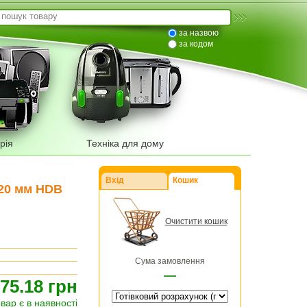
за назвою
за кодом
рія
Техніка для дому
Вхід
Кошик
120 мм HDB
Очистити кошик
Сума замовлення
—
75.18 грн
овар є в наявності