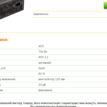
Замовлено:
ики:
ATX
750 Вт
ATX 3.1
активний
LUS:
Gold
91 %
у живлення:
вентилятор 120 мм
:
33 дБ
ів:
фіксоване
Зовнішній вигляд товару, його комплектація і характеристики можуть зміню
без попереднього повідомлення.