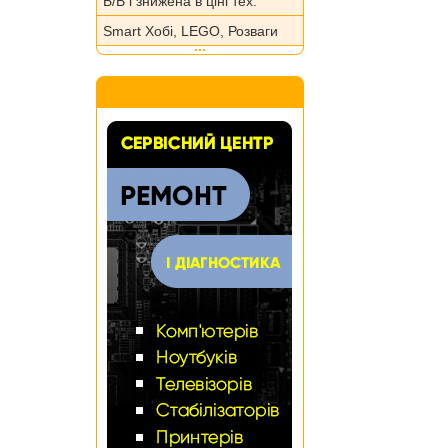
Б/В і знижена в ціні тех.
Smart Хобі, LEGO, Розваги