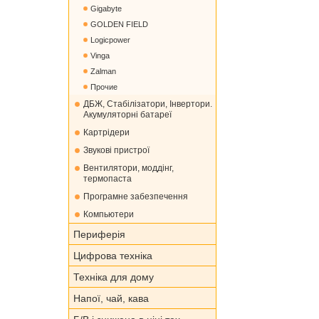
Gigabyte
GOLDEN FIELD
Logicpower
Vinga
Zalman
Прочие
ДБЖ, Стабілізатори, Інвертори.
Акумуляторні батареї
Картрідери
Звукові пристрої
Вентилятори, моддінг,
термопаста
Програмне забезпечення
Компьютери
Периферія
Цифрова техніка
Техніка для дому
Напої, чай, кава