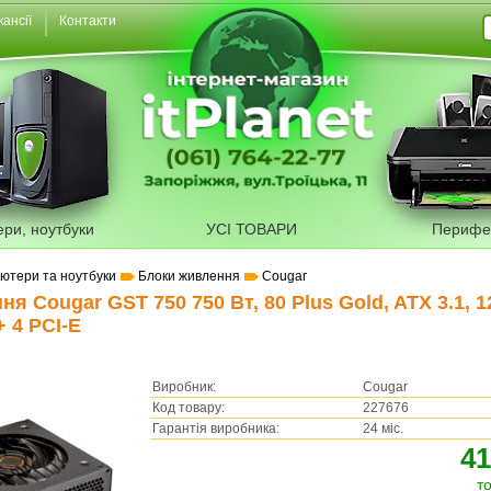
кансії
Контакти
ери, ноутбуки
УСІ ТОВАРИ
Перифе
'ютери та ноутбуки
Блоки живлення
Cougar
я Cougar GST 750 750 Вт, 80 Plus Gold, ATX 3.1, 
+ 4 PCI-E
Виробник:
Cougar
Код товару:
227676
Гарантія виробника:
24 міс.
41
т