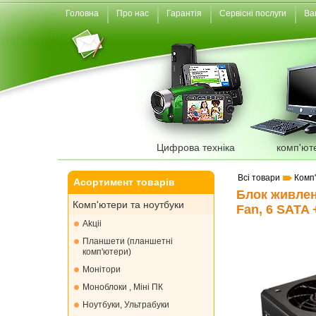
Головна
Про нас
Гарантія
Сервісні послуги
Ва
Цифрова техніка
комп'ют
Всі товари
Комп
Асортимент товарів
Блок живленн
Комп'ютери та ноутбуки
Fan, 6 SATA 
Akціі
Планшети (планшетні
комп'ютери)
Монiтори
Моноблоки , Міні ПК
Ноутбуки, Ультрабуки