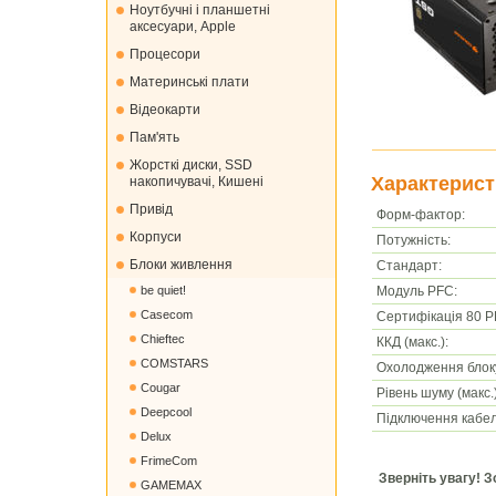
Ноутбучні і планшетні
аксесуари, Apple
Процесори
Материнські плати
Відеокарти
Пам'ять
Жорсткі диски, SSD
Характерист
накопичувачі, Кишені
Привід
Форм-фактор:
Корпуси
Потужність:
Блоки живлення
Стандарт:
Модуль PFC:
be quiet!
Casecom
Сертифікація 80 P
Chieftec
ККД (макс.):
COMSTARS
Охолодження блок
Cougar
Рівень шуму (макс.)
Deepcool
Підключення кабел
Delux
FrimeCom
Зверніть увагу! 
GAMEMAX