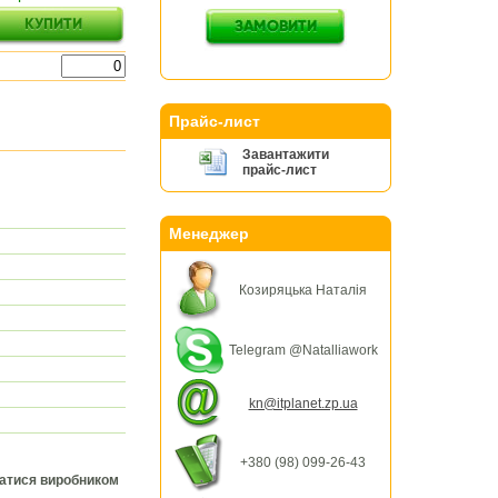
Прайс-лист
Завантажити
прайс-лист
Менеджер
Козиряцька Наталія
Telegram @Natalliawork
kn@itplanet.zp.ua
+380 (98) 099-26-43
ватися виробником