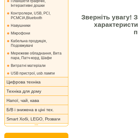
Планшети графічні,
Інтерактивні дошки
Контролери, USB, PCI,
Зверніть увагу! 
PCMCIA,Bluetooth
характеристи
Навушники
п
Мікрофони
Кабельна продукція,
Подовжувачі
Мережеве обладнання, Вита
пара, Патч-корд, Шафи
Витратні матеріали
USB пристрої, usb лампи
Цифрова техніка
Техніка для дому
Напої, чай, кава
Б/В і знижена в ціні тех.
Smart Хобі, LEGO, Розваги