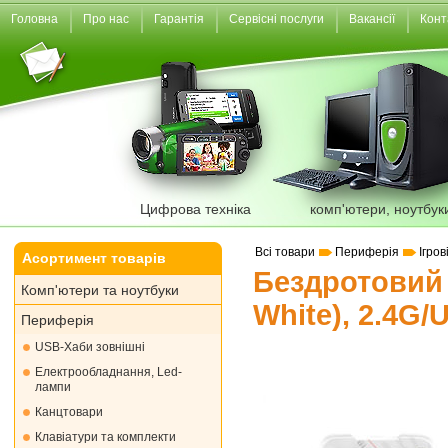
Головна
Про нас
Гарантія
Сервісні послуги
Вакансії
Конт
Цифрова техніка
комп'ютери, ноутбук
Всі товари
Периферія
Ігров
Асортимент товарів
Бездротовий 
Комп'ютери та ноутбуки
White), 2.4G
Периферія
USB-Хаби зовнішні
Електрообладнання, Led-
лампи
Канцтовари
Клавіатури та комплекти