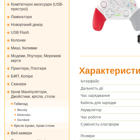
Комп'ютерні аксесуари (USB-
пристрої)
Ламінатори
Новорічний декор
USB Flash
Колонки
Миші, Килимки
Модеми, Роутери, Мережеві
карти
Характеристи
Принтери, Плотери
БФП, Копіри
Інтерфейс
Сканери
Дальність дії
Ігрові Маніпулятори,
Час заряджання
Джойстики, крісла, столи
Кабель для зарядки
Геймпад
Акумулятор
Bloody
Defender
Час роботи
Gembird
Сумісність платформ
Крісло ігрове, ігрові столи
Веб-камери
Розміри