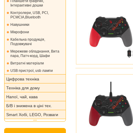
Планшети графічні,
Інтерактивні дошки
Контролери, USB, PCI,
PCMCIA,Bluetooth
Навушники
Мікрофони
Кабельна продукція,
Подовжувачі
Мережеве обладнання, Вита
пара, Патч-корд, Шафи
Витратні матеріали
USB пристрої, usb лампи
Цифрова техніка
Техніка для дому
Напої, чай, кава
Б/В і знижена в ціні тех.
Smart Хобі, LEGO, Розваги