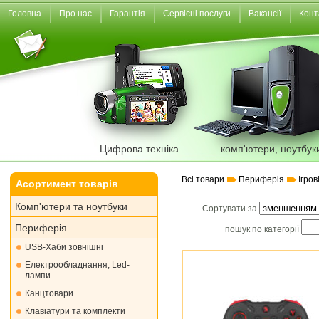
Головна
Про нас
Гарантія
Сервісні послуги
Вакансії
Конт
Цифрова техніка
комп'ютери, ноутбук
Всі товари
Периферія
Ігров
Асортимент товарів
Комп'ютери та ноутбуки
Сортувати за
Периферія
пошук по категорії
USB-Хаби зовнішні
Електрообладнання, Led-
лампи
Канцтовари
Клавіатури та комплекти