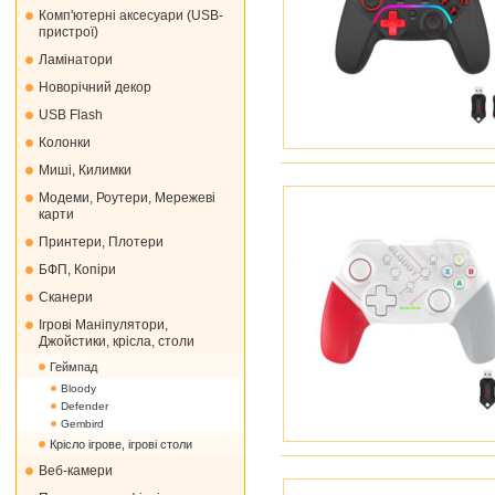
Комп'ютерні аксесуари (USB-
пристрої)
Ламінатори
Новорічний декор
USB Flash
Колонки
Миші, Килимки
Модеми, Роутери, Мережеві
карти
Принтери, Плотери
БФП, Копіри
Сканери
Ігрові Маніпулятори,
Джойстики, крісла, столи
Геймпад
Bloody
Defender
Gembird
Крісло ігрове, ігрові столи
Веб-камери