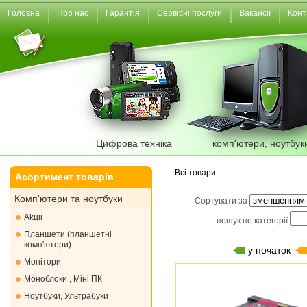
Головна
Про нас
Гарантія
Сервісні послуги
Вакансії
Конт
Цифрова техніка
комп'ютери, ноутбук
Всі товари
Асортимент товарів
Комп'ютери та ноутбуки
Сортувати за
Akціі
пошук по категорії
Планшети (планшетні
комп'ютери)
у початок
Монiтори
Моноблоки , Міні ПК
Ноутбуки, Ультрабуки