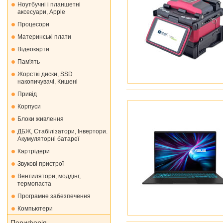
Ноутбучні і планшетні
аксесуари, Apple
Процесори
Материнські плати
Відеокарти
Пам'ять
Жорсткі диски, SSD
накопичувачі, Кишені
Привід
Корпуси
Блоки живлення
ДБЖ, Стабілізатори, Інвертори.
Акумуляторні батареї
Картрідери
Звукові пристрої
Вентилятори, моддінг,
термопаста
Програмне забезпечення
Компьютери
Периферія