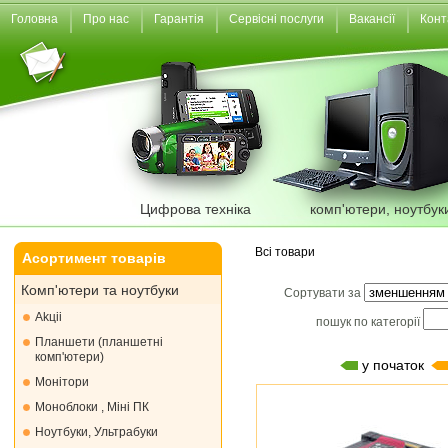
Головна
Про нас
Гарантія
Сервісні послуги
Вакансії
Конт
Цифрова техніка
комп'ютери, ноутбук
Всі товари
Асортимент товарів
Комп'ютери та ноутбуки
Сортувати за
Akціі
пошук по категорії
Планшети (планшетні
комп'ютери)
у початок
Монiтори
Моноблоки , Міні ПК
Ноутбуки, Ультрабуки