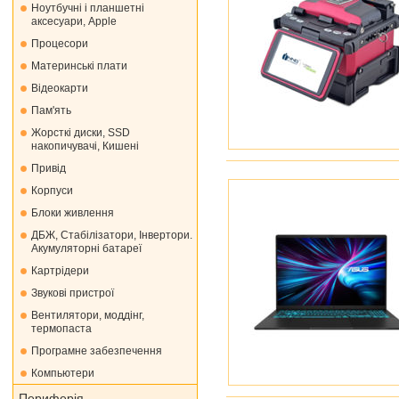
Ноутбучні і планшетні
аксесуари, Apple
Процесори
Материнські плати
Відеокарти
Пам'ять
Жорсткі диски, SSD
накопичувачі, Кишені
Привід
Корпуси
Блоки живлення
ДБЖ, Стабілізатори, Інвертори.
Акумуляторні батареї
Картрідери
Звукові пристрої
Вентилятори, моддінг,
термопаста
Програмне забезпечення
Компьютери
Периферія