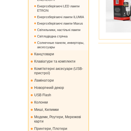
Енергозберігаючі LED лампи
ETRON
Енергозберігаючі лампи ILUMIA
Енергозберігаючі лампи Maxus
Світильники, настільні лампи
Світлодіодна стрічка
Солнечные панели, инверторы,
аксессуары
Канцтовари
Клавіатури та комплекти
Комп'ютерні аксесуари (USB-
пристрої)
Ламінатори
Новорічний декор
USB Flash
Колонки
Миші, Килимки
Модеми, Роутери, Мережеві
карти
Принтери, Плотери