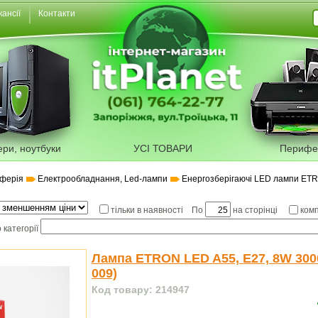
кансії
Контакти
ери, ноутбуки
УСІ ТОВАРИ
Перифе
ферія
Електрообладнання, Led-лампи
Енергозберігаючі LED лампи ET
По
на сторінці
тільки в наявності
ком
 категорії
Лампа ETRON LED A55, E27, 8W 300
009)
Код товару: 214947