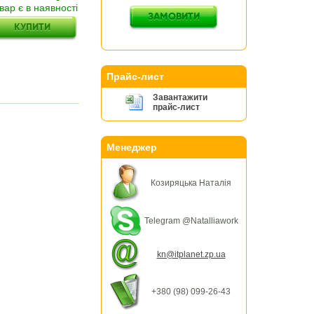
вар є в наявності
Прайс-лист
Завантажити
прайс-лист
Менеджер
Козиряцька Наталія
Telegram @Natalliawork
kn@itplanet.zp.ua
+380 (98) 099-26-43