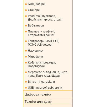
БФП, Копіри
Сканери
Ігрові Маніпулятори,
Джойстики, крісла, столи
Веб-камери
Планшети графічні,
Інтерактивні дошки
Контролери, USB, PCI,
PCMCIA,Bluetooth
Навушники
Мікрофони
Кабельна продукція,
Подовжувачі
Мережеве обладнання, Вита
пара, Патч-корд, Шафи
Витратні матеріали
USB пристрої, usb лампи
Цифрова техніка
Техніка для дому