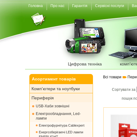
Головна
Про нас
Гарантія
Сервісні послуги
Ва
Цифрова техніка
комп'ют
Всі товари
Пери
Асортимент товарів
Комп'ютери та ноутбуки
Сортувати за
Периферія
пошук по
USB-Хаби зовнішні
Електрообладнання, Led-
лампи
Електрофурнітура Cablexpert
Енергозберігаючі LED лампи
ENERLIGHT