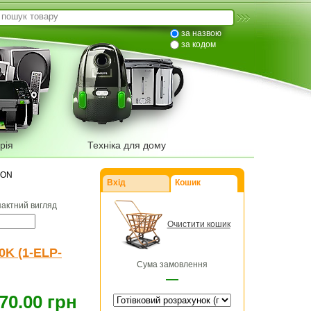
за назвою
за кодом
рія
Техніка для дому
RON
Вхід
Кошик
пактний вигляд
Очистити кошик
0K (1-ELP-
Сума замовлення
—
70.00 грн