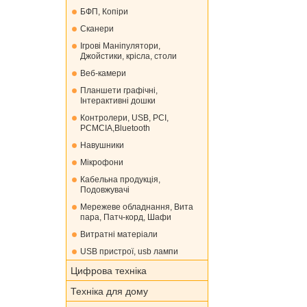
БФП, Копіри
Сканери
Ігрові Маніпулятори,
Джойстики, крісла, столи
Веб-камери
Планшети графічні,
Інтерактивні дошки
Контролери, USB, PCI,
PCMCIA,Bluetooth
Навушники
Мікрофони
Кабельна продукція,
Подовжувачі
Мережеве обладнання, Вита
пара, Патч-корд, Шафи
Витратні матеріали
USB пристрої, usb лампи
Цифрова техніка
Техніка для дому