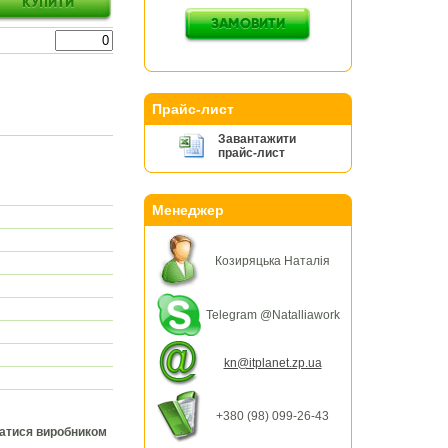
Прайс-лист
Завантажити
прайс-лист
Менеджер
Козиряцька Наталія
Telegram @Natalliawork
kn@itplanet.zp.ua
+380 (98) 099-26-43
ватися виробником