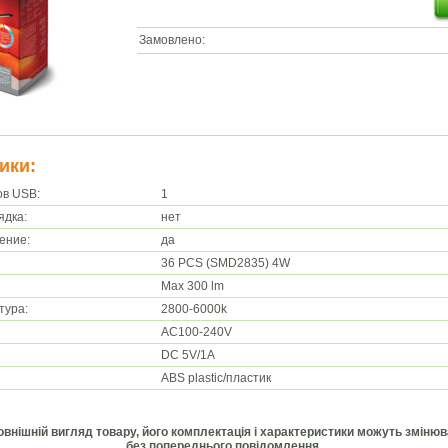
Замовлено:
ики:
ов USB:
1
ядка:
нет
ение:
да
36 PCS (SMD2835) 4W
Max 300 lm
тура:
2800-6000k
AC100-240V
DC 5V/1A
ABS plastic/пластик
Зовнішній вигляд товару, його комплектація і характеристики можуть зміню
без попереднього повідомлення.