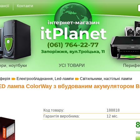
кансії
Контакти
ери, ноутбуки
УСІ ТОВАРИ
Перифе
ферія
Електрообладнання, Led-лампи
Світильники, настільні лампи
ED лампа ColorWay з вбудованим акумулятором B
Код товару:
188818
Гарантія виробника:
12 міс.
8
т