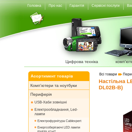
Головна
Про нас
Гарантія
Сервісні послуги
Ва
Цифрова техніка
комп'ют
Всі товари
Пери
Асортимент товарів
Настільна L
Комп'ютери та ноутбуки
DL02B-B)
Периферія
USB-Хаби зовнішні
Електрообладнання, Led-
лампи
Електрофурнітура Cablexpert
Енергозберігаючі LED лампи
ENERLIGHT