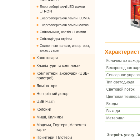
Енергозберігаючі LED лампи
ETRON
Енергозберігаючі лампи ILUMIA
Енергозберігаючі лампи Maxus
Світильники, настільні лампи
Світлодіодна стрічка
Солнечные панели, инверторы,
аксессуары
Характерист
Канцтовари
Количество выход
Клавіатури та комплекти
Беспроводная зар
Комп'ютерні аксесуари (USB-
Сенсорное управл
пристрої)
Тип светодиода:
Ламінатори
Световой поток:
Новорічний декор
Цветовая темпера
USB Flash
Входы:
Колонки
Выходи:
Миші, Килимки
Материал:
Модеми, Роутери, Мережеві
карти
Зверніть увагу! 
Принтери, Плотери