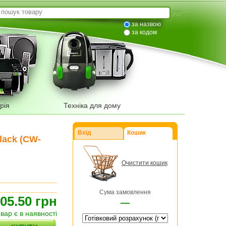
за назвою
за кодом
рія
Техніка для дому
Вхід
Кошик
lack (CW-
Очистити кошик
Сума замовлення
05.50 грн
—
овар є в наявності