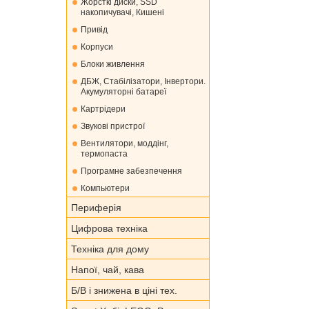
Жорсткі диски, SSD
накопичувачі, Кишені
Привід
Корпуси
Блоки живлення
ДБЖ, Стабілізатори, Інвертори.
Акумуляторні батареї
Картрідери
Звукові пристрої
Вентилятори, моддінг,
термопаста
Програмне забезпечення
Компьютери
Периферія
Цифрова техніка
Техніка для дому
Напої, чай, кава
Б/В і знижена в ціні тех.