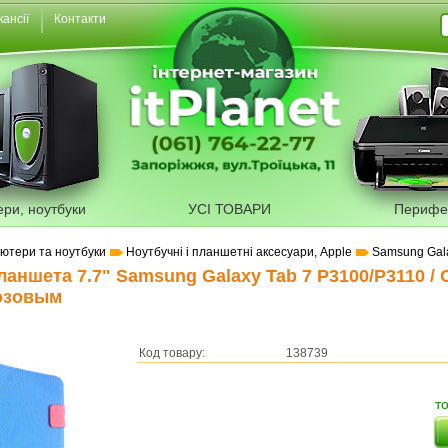
кансії
Контакти
ери, ноутбуки
УСІ ТОВАРИ
Перифе
'ютери та ноутбуки
Ноутбучні і планшетні аксесуари, Apple
Samsung Gal
ланшета 7.7" Samsung Galaxy Tab 7 P3100/P3110 / 
розовым
Код товару:
138739
т