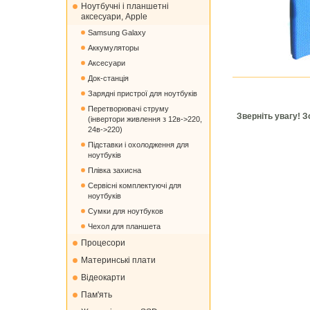
Ноутбучні і планшетні
аксесуари, Apple
Samsung Galaxy
Аккумуляторы
Аксесуари
Док-станція
Зарядні пристрої для ноутбуків
Перетворювачі струму
Зверніть увагу! 
(інвертори живлення з 12в->220,
24в->220)
Підставки і охолодження для
ноутбуків
Плівка захисна
Сервісні комплектуючі для
ноутбуків
Сумки для ноутбуков
Чехол для планшета
Процесори
Материнські плати
Відеокарти
Пам'ять