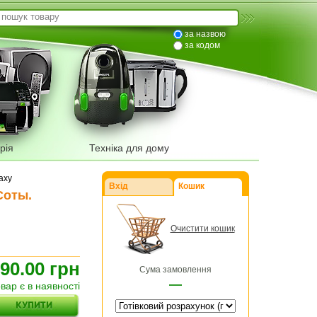
за назвою
за кодом
рія
Техніка для дому
axy
Вхід
Кошик
Соты.
Очистити кошик
90.00 грн
Сума замовлення
—
овар є в наявності