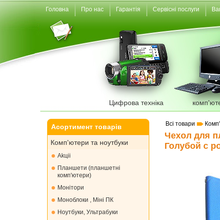
Головна
Про нас
Гарантія
Сервісні послуги
Ва
Цифрова техніка
комп'ют
Всі товари
Комп
Асортимент товарів
Чехол для п
Комп'ютери та ноутбуки
Голубой с 
Akціі
Планшети (планшетні
комп'ютери)
Монiтори
Моноблоки , Міні ПК
Ноутбуки, Ультрабуки