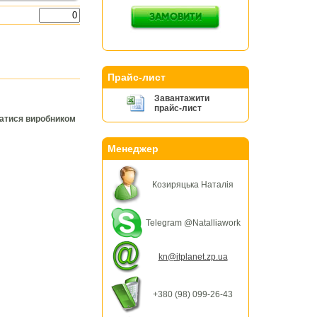
Прайс-лист
Завантажити
прайс-лист
ватися виробником
Менеджер
Козиряцька Наталія
Telegram @Natalliawork
kn@itplanet.zp.ua
+380 (98) 099-26-43