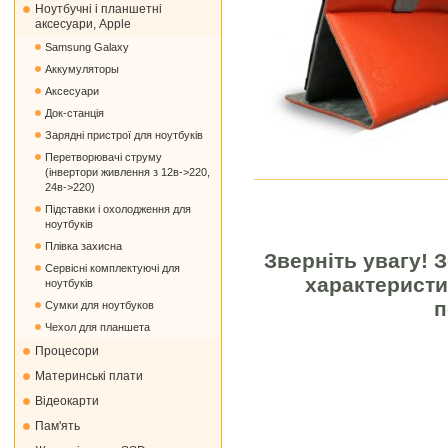
Ноутбучні і планшетні
аксесуари, Apple
Samsung Galaxy
Аккумуляторы
Аксесуари
Док-станція
Зарядні пристрої для ноутбуків
Перетворювачі струму
(інвертори живлення з 12в->220,
24в->220)
Підставки і охолодження для
ноутбуків
Плівка захисна
Зверніть увагу! 
Сервісні комплектуючі для
характеристи
ноутбуків
п
Сумки для ноутбуков
Чехол для планшета
Процесори
Материнські плати
Відеокарти
Пам'ять