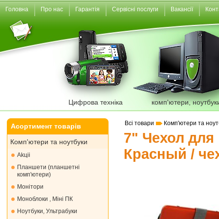
Головна
Про нас
Гарантія
Сервісні послуги
Вакансії
Конт
Цифрова техніка
комп'ютери, ноутбук
Всі товари
Комп'ютери та ноут
Асортимент товарів
7" Чехол для
Комп'ютери та ноутбуки
Красный / че
Akціі
Планшети (планшетні
комп'ютери)
Монiтори
Моноблоки , Міні ПК
Ноутбуки, Ультрабуки