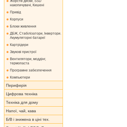
Жорсткі диски, SSD
накопичувачі, Кишені
Привід
Корпуси
Блоки живлення
ДБЖ, Стабілізатори, Інвертори.
Акумуляторні батареї
Картрідери
Звукові пристрої
Вентилятори, моддінг,
термопаста
Програмне забезпечення
Компьютери
Периферія
Цифрова техніка
Техніка для дому
Напої, чай, кава
Б/В і знижена в ціні тех.