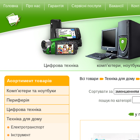
Головна
Про нас
Гарантія
Сервісні послуги
Вакансії
Конт
Цифрова техніка
комп'ютери, ноутбук
Всі товари
Техніка для дому
Асортимент товарів
Комп'ютери та ноутбуки
Сортувати за
Периферія
пошук по категорії
Цифрова техніка
у 
Техніка для дому
Електротранспорт
Інструмент