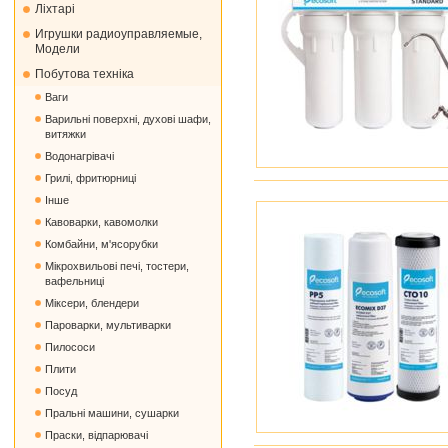
Ліхтарі
Игрушки радиоуправляемые,
Модели
Побутова техніка
Ваги
Варильні поверхні, духові шафи,
витяжки
Водонагрівачі
Грилі, фритюрниці
Інше
Кавоварки, кавомолки
Комбайни, м'ясорубки
Мікрохвильові печі, тостери,
вафельниці
Міксери, блендери
Пароварки, мультиварки
Пилососи
Плити
Посуд
Пральні машини, сушарки
Праски, відпарювачі