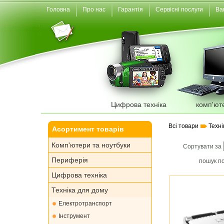
Головна
Про нас
Гарантія
Сервісні послуги
Ва
Цифрова техніка
комп'ют
Всі товари
Техні
Асортимент товарів
Комп'ютери та ноутбуки
Сортувати за
Периферія
пошук по
Цифрова техніка
Техніка для дому
Електротранспорт
Інструмент