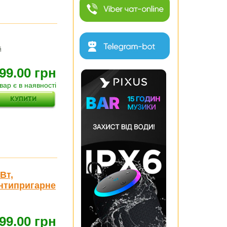
й
99.00 грн
вар є в наявності
Вт,
антипригарне
99.00 грн