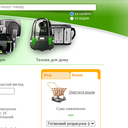
за назвою
за кодом
рія
Техніка для дому
Вхід
Кошик
пактний вигляд
Очистити кошик
Сума замовлення
електронне
, 16
—
й/чорний