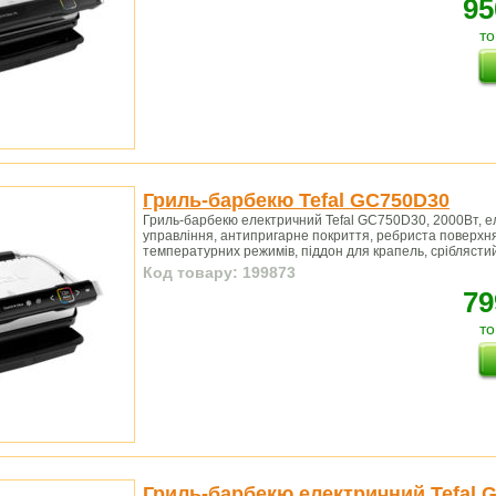
95
то
Гриль-барбекю Tefal GC750D30
Гриль-барбекю електричний Tefal GC750D30, 2000Вт, 
управління, антипригарне покриття, ребриста поверхня
температурних режимів, піддон для крапель, сріблясти
Код товару: 199873
79
то
Гриль-барбекю електричний Tefal 