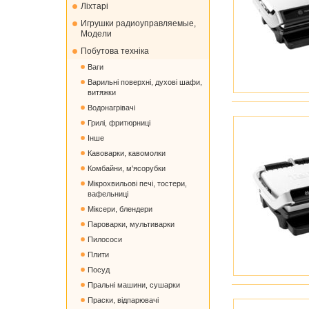
Ліхтарі
Игрушки радиоуправляемые,
Модели
Побутова техніка
Ваги
Варильні поверхні, духові шафи,
витяжки
Водонагрівачі
Грилі, фритюрниці
Інше
Кавоварки, кавомолки
Комбайни, м'ясорубки
Мікрохвильові печі, тостери,
вафельниці
Міксери, блендери
Пароварки, мультиварки
Пилососи
Плити
Посуд
Пральні машини, сушарки
Праски, відпарювачі