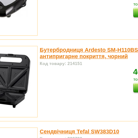
то
Бутербродниця Ardesto SM-H110BSN
антипригарне покриття, чорний
Код товару: 214151
4
то
Сендвічниця Tefal SW383D10