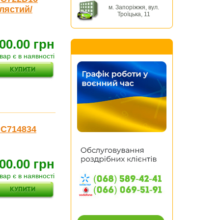
м. Запоріжжя, вул.
блястий/
Троїцька, 11
00.00 грн
вар є в наявності
GC714834
00.00 грн
вар є в наявності