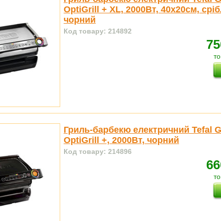
OptiGrill + XL, 2000Вт, 40х20см, срі
чорний
Код товару: 214892
75
то
Гриль-барбекю електричний Tefal 
OptiGrill +, 2000Вт, чорний
Код товару: 214896
66
то