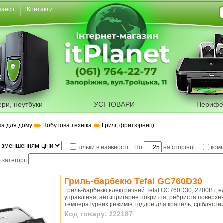
кансії
Контакти
ери, ноутбуки
УСІ ТОВАРИ
Перифе
ка для дому
Побутова техніка
Грилі, фритюрниці
По
на сторінці
тільки в наявності
ком
 категорії
Гриль-барбекю Tefal GC760D30
Гриль-барбекю електричний Tefal GC760D30, 2200Вт, 
управління, антипригарне покриття, ребриста поверхня
температурних режимів, піддон для крапель, сріблясти
Код товару: 222187