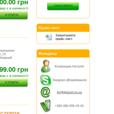
00.00 грн
вар є в наявності
Прайс-лист
Завантажити
прайс-лист
електронне
Менеджер
, 15
й/чорний
Козиряцька Наталія
99.00 грн
вар є в наявності
Telegram @Natalliawork
kn@itplanet.zp.ua
+380 (98) 099-26-43
GC722D16