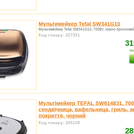
Мультимейкер Tefal SW341G10
Мультимейкер Tefal SW341G10, 700Вт, чорно-бронзови
Код товару: 227331
31
то
Мультімейкер TEFAL SW614831, 700
сендвічница, вафельница, гриль, 
покриття, чорний
Код товару: 205139
28