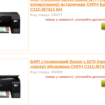
копир/сканер) встроенная СНПЧ E
C11CJ67413 БН
Код товару: 222277
немає у наявності, уточнюйте доступн
БФП струменевий Epson L3270 (при
сканер) вбудована СНПЧ C11CJ674
Код товару: 231825
немає у наявності, уточнюйте доступн