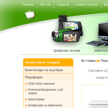
Головна
Про нас
Гарантія
Сервісні послуги
Ва
Цифрова техніка
комп'ют
Всі товари
Пери
Асортимент товарів
Комп'ютери та ноутбуки
Сортувати за
Периферія
пошук по
USB-Хаби зовнішні
Електрообладнання, Led-
лампи
Канцтовари
Клавіатури та комплекти