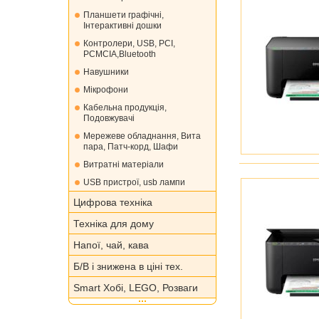
Планшети графічні,
Інтерактивні дошки
Контролери, USB, PCI,
PCMCIA,Bluetooth
Навушники
Мікрофони
Кабельна продукція,
Подовжувачі
Мережеве обладнання, Вита
пара, Патч-корд, Шафи
Витратні матеріали
USB пристрої, usb лампи
Цифрова техніка
Техніка для дому
Напої, чай, кава
Б/В і знижена в ціні тех.
Smart Хобі, LEGO, Розваги