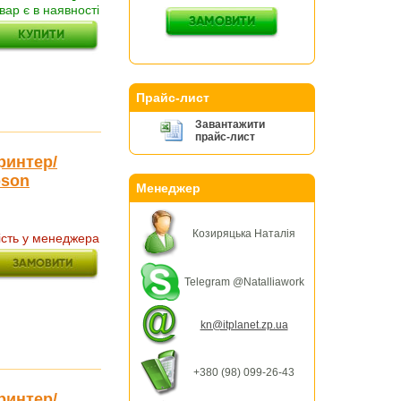
вар є в наявності
Прайс-лист
Завантажити
прайс-лист
ринтер/
pson
Менеджер
Козиряцька Наталія
ість у менеджера
Telegram @Natalliawork
kn@itplanet.zp.ua
+380 (98) 099-26-43
ринтер/