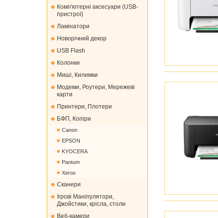
Комп'ютерні аксесуари (USB-
пристрої)
Ламінатори
Новорічний декор
USB Flash
Колонки
Миші, Килимки
Модеми, Роутери, Мережеві
карти
Принтери, Плотери
БФП, Копіри
Canon
EPSON
KYOCERA
Pantum
Xerox
Сканери
Ігрові Маніпулятори,
Джойстики, крісла, столи
Веб-камери