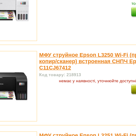
то
МФУ струйное Epson L3250 Wi-Fi (п
копир/сканер) встроенная СНПЧ E
C11CJ67412
Код товару: 218913
немає у наявності, уточнюйте доступн
МФУ струйное Epson L3251 Wi-Fi (п