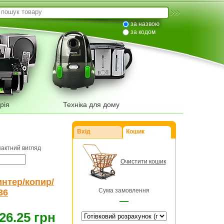
за назвою
за кодом
рія
Техніка для дому
Вхід
Кошик
пактний вигляд
Очистити кошик
нтер/копир/
Сума замовлення
36
—
26.25 грн