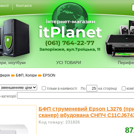
кансії
Контакти
ери, ноутбуки
УСІ ТОВАРИ
Перифе
ферія
БФП, Копіри
EPSON
По
на сторінці
тільки в наявності
ком
 категорії
БФП струменевий Epson L3276 (при
сканер) вбудована СНПЧ C11CJ674
Код товару: 231826
87