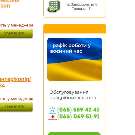
м. Запоріжжя, вул.
pson
Троїцька, 11
ість у менеджера
нтер/копір/
34
ість у менеджера