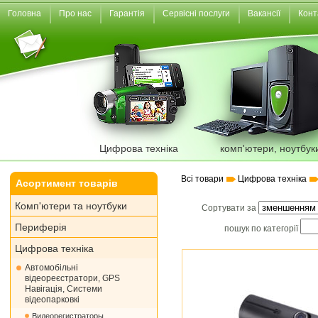
Головна
Про нас
Гарантія
Сервісні послуги
Вакансії
Конт
Цифрова техніка
комп'ютери, ноутбук
Всі товари
Цифрова техніка
Асортимент товарів
Комп'ютери та ноутбуки
Сортувати за
Периферія
пошук по категорії
Цифрова техніка
Автомобільні
відеореєстратори, GPS
Навігація, Системи
відеопарковкі
Видеорегистраторы