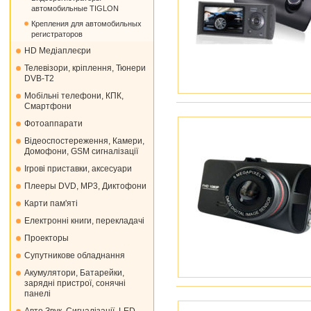
автомобильные TIGLON
Крепления для автомобильных
регистраторов
HD Медіаплеєри
Телевізори, кріплення, Тюнери
DVB-T2
Мобільні телефони, КПК,
Смартфони
Фотоаппарати
Відеоспостереження, Камери,
Домофони, GSM сигналізації
Ігрові приставки, аксесуари
Плееры DVD, MP3, Диктофони
Карти пам'яті
Електронні книги, перекладачі
Проекторы
Супутникове обладнання
Акумулятори, Батарейки,
зарядні пристрої, сонячні
панелі