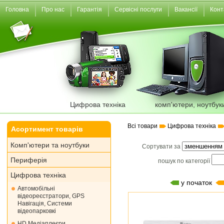
Головна
Про нас
Гарантія
Сервісні послуги
Вакансії
Конт
Цифрова техніка
комп'ютери, ноутбук
Всі товари
Цифрова техніка
Асортимент товарів
Комп'ютери та ноутбуки
Сортувати за
Периферія
пошук по категорії
Цифрова техніка
у початок
Автомобільні
відеореєстратори, GPS
Навігація, Системи
відеопарковкі
HD Медіаплеєри