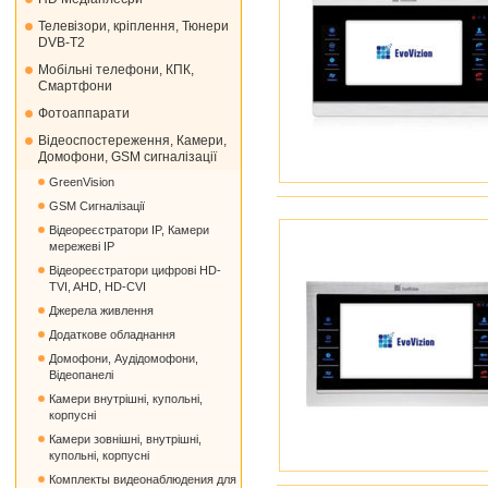
Телевізори, кріплення, Тюнери
DVB-T2
Мобільні телефони, КПК,
Смартфони
Фотоаппарати
Відеоспостереження, Камери,
Домофони, GSM сигналізації
GreenVision
GSM Сигналізації
Відеореєстратори IP, Камери
мережеві IP
Відеореєстратори цифрові HD-
TVI, AHD, HD-CVI
Джерела живлення
Додаткове обладнання
Домофони, Аудідомофони,
Відеопанелі
Камери внутрішні, купольні,
корпусні
Камери зовнішні, внутрішні,
купольні, корпусні
Комплекты видеонаблюдения для