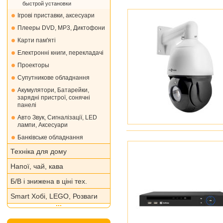
быстрой установки
Ігрові приставки, аксесуари
Плееры DVD, MP3, Диктофони
Карти пам'яті
Електронні книги, перекладачі
Проекторы
Супутникове обладнання
Акумулятори, Батарейки,
зарядні пристрої, сонячні
панелі
Авто Звук, Сигналізації, LED
лампи, Аксесуари
Банківське обладнання
Техніка для дому
Напої, чай, кава
Б/В і знижена в ціні тех.
Smart Хобі, LEGO, Розваги