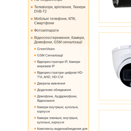
Телевізори, кріплення, Тюнери
DVB-T2
Мобільні телефони, КПК,
Смартфони
Фотоаппарати
Відеоспостереження, Камери,
Домофони, GSM сигналізації
GreenVision
GSM Сигналізації
Відеореєстратори IP, Камери
мережеві IP
Відеореєстратори цифрові HD-
TVI, AHD, HD-CVI
Джерела живлення
Додаткове обладнання
Домофони, Аудідомофони,
Відеопанелі
Камери внутрішні, купольні,
корпусні
Камери зовнішні, внутрішні,
купольні, корпусні
Комплекты видеонаблюдения для