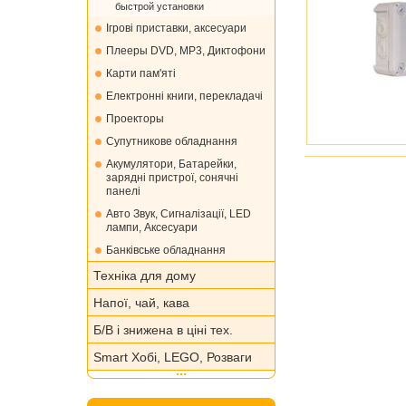
быстрой установки
Ігрові приставки, аксесуари
Плееры DVD, MP3, Диктофони
Карти пам'яті
Електронні книги, перекладачі
Проекторы
Супутникове обладнання
Акумулятори, Батарейки,
зарядні пристрої, сонячні
панелі
Авто Звук, Сигналізації, LED
лампи, Аксесуари
Банківське обладнання
Техніка для дому
Напої, чай, кава
Б/В і знижена в ціні тех.
Smart Хобі, LEGO, Розваги