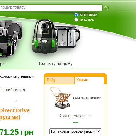
за назвою
за кодом
рія
Техніка для дому
Камери внутрішні, купольні, корпусні
Вхід
Кошик
пактний вигляд
Очистити кошик
Direct Drive
Сума замовлення
фрагми)
—
71.25 грн