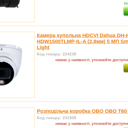
то
Камера купольна HDCVI Dahua DH-
HDW1500TLMP-IL-A (2.8мм) 5 МП Sm
Light
Код товару: 224238
немає у наявності, уточнюйте доступн
Розподільча коробка OBO OBO Т60 
Код товару: 231938
немає у наявності, уточнюйте доступн