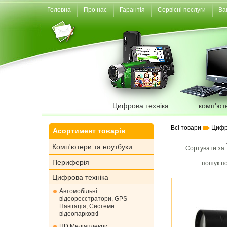
Головна
Про нас
Гарантія
Сервісні послуги
Ва
Цифрова техніка
комп'ют
Всі товари
Цифр
Асортимент товарів
Комп'ютери та ноутбуки
Сортувати за
Периферія
пошук по
Цифрова техніка
Автомобільні
відеореєстратори, GPS
Навігація, Системи
відеопарковкі
HD Медіаплеєри