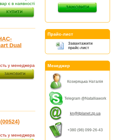
вар є в наявності
Прайс-лист
HAC-
Завантажити
art Dual
прайс-лист
ість у менеджера
Менеджер
Козиряцька Наталія
Telegram @Natalliawork
kn@itplanet.zp.ua
(00524)
+380 (98) 099-26-43
ість у менеджера