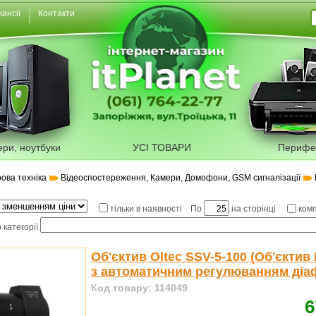
кансії
Контакти
ери, ноутбуки
УСІ ТОВАРИ
Перифе
ова техніка
Відеоспостереження, Камери, Домофони, GSM сигналізації
По
на сторінці
тільки в наявності
ком
 категорії
Об'єктив Oltec SSV-5-100 (Об'єктив 
з автоматичним регулюванням діа
Код товару: 114049
6