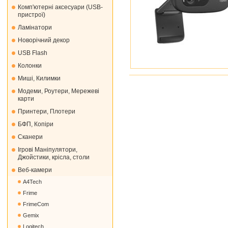
Комп'ютерні аксесуари (USB-
пристрої)
Ламінатори
Новорічний декор
USB Flash
Колонки
Миші, Килимки
Модеми, Роутери, Мережеві
карти
Принтери, Плотери
БФП, Копіри
Сканери
Ігрові Маніпулятори,
Джойстики, крісла, столи
Веб-камери
A4Tech
Frime
FrimeCom
Gemix
Logitech