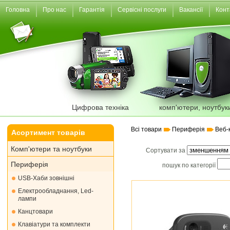
Головна
Про нас
Гарантія
Сервісні послуги
Вакансії
Конт
Цифрова техніка
комп'ютери, ноутбук
Всі товари
Периферія
Веб-
Асортимент товарів
Комп'ютери та ноутбуки
Сортувати за
Периферія
пошук по категорії
USB-Хаби зовнішні
Електрообладнання, Led-
лампи
Канцтовари
Клавіатури та комплекти